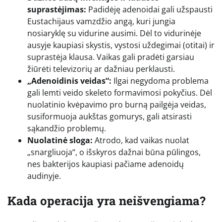
suprastėjimas:
Padidėję adenoidai gali užspausti
Eustachijaus vamzdžio angą, kuri jungia
nosiaryklę su vidurine ausimi. Dėl to vidurinėje
ausyje kaupiasi skystis, vystosi uždegimai (otitai) ir
suprastėja klausa. Vaikas gali pradėti garsiau
žiūrėti televizorių ar dažniau perklausti.
„Adenoidinis veidas“:
Ilgai negydoma problema
gali lemti veido skeleto formavimosi pokyčius. Dėl
nuolatinio kvėpavimo pro burną pailgėja veidas,
susiformuoja aukštas gomurys, gali atsirasti
sąkandžio problemų.
Nuolatinė sloga:
Atrodo, kad vaikas nuolat
„snargliuoja“, o išskyros dažnai būna pūlingos,
nes bakterijos kaupiasi pačiame adenoidų
audinyje.
Kada operacija yra neišvengiama?