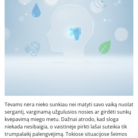
Tėvams nėra nieko sunkiau nei matyti savo vaiką nuolat
sergantį, varginamą užgulusios nosies ar girdėti sunkų
kvėpavimą miego metu. Dažnai atrodo, kad sloga
niekada nesibaigia, o vaistinėje pirkti lašai suteikia tik
trumpalaikį palengvėjimą. Tokiose situacijose šeimos