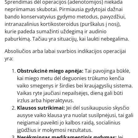
Sprendimas dėl operacijos (adenotomijos) niekada
nepriimamas skubotai. Pirmiausia gydytojai dažnai
bando konservatyvius gydymo metodus, pavyzdžiui,
intranazalinius kortikosteroidus (purškalus į nosį),
kurie padeda sumažinti uždegimą ir audinio
paburkimą. Tačiau yra situacijų, kai laukti nebegalima.
Absoliučios arba labai svarbios indikacijos operacijai
yra:
Obstrukcinė miego apnėja:
Tai pavojinga būklė,
kai miego metu dėl deguonies trūkumo kenčia
vaiko smegenys ir širdies bei kraujagyslių sistema.
Vaikas ryte jaučiasi nepailsėjęs, dieną gali būti
irzlus arba hiperaktyvus.
Klausos sutrikimai:
Jei dėl susikaupusio skysčio
ausyse vaiko klausa yra nuolat susilpnėjusi, tai gali
neigiamai paveikti jo kalbos raidą, socialinius
įgūdžius ir mokymosi rezultatus.
Nesėkmingas medikamentinis gydymas:
Jei