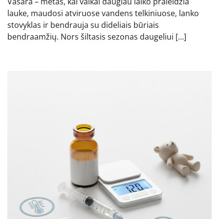
Vasara – metas, kai vaikai daugiau laiko praleidžia
lauke, maudosi atviruose vandens telkiniuose, lanko
stovyklas ir bendrauja su dideliais būriais
bendraamžių. Nors šiltasis sezonas daugeliui […]