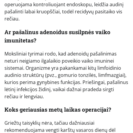
operuojama kontroliuojant endoskopu, leidžia audinį
pašalinti labai kruopščiai, todėl recidyvų pasitaiko vis
rečiau.
Ar pašalinus adenoidus susilpnės vaiko
imunitetas?
Moksliniai tyrimai rodo, kad adenoidų pašalinimas
neturi neigiamo ilgalaikio poveikio vaiko imuninei
sistemai. Organizme yra pakankamai kitų limfoidinio
audinio struktūrų (pvz., gomurio tonzilės, limfmazgiai),
kurios perima gynybines funkcijas. Priešingai, pašalinus
lėtinį infekcijos židinį, vaikai dažnai pradeda sirgti
rečiau ir lengviau.
Koks geriausias metų laikas operacijai?
Griežtų taisyklių nėra, tačiau dažniausiai
rekomenduojama vengti karštų vasaros dienų dėl