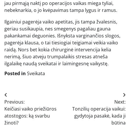
jau pirmąją naktį po operacijos vaikas miega tyliai,
nebeknarkia, o jo kvėpavimas tampa lygus ir ramus.
Ilgainiui pagerėja vaiko apetitas, jis tampa žvalesnis,
geriau susikaupia, nes smegenys pagaliau gauna
pakankamai deguonies. Išnyksta varginančios slogos,
pagerėja klausa, o tai tiesiogiai teigiamai veikia vaiko
raidą. Nors bet kokia chirurginė intervencija kelia
nerimą, šiuo atveju trumpalaikis stresas atneša
ilgalaikę naudą sveikatai ir laimingesnę vaikystę.
Posted in
Sveikata
Navigacija
Previous:
Next:
tarp
Keičiasi vaiko priežiūros
Tonzilių operacija vaikui:
įrašų
atostogos: ką svarbu
gydytoja pasakė, kada ji
žinoti?
būtina