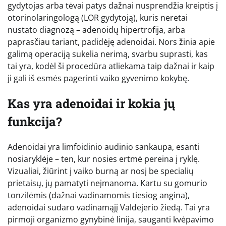
gydytojas arba tėvai patys dažnai nusprendžia kreiptis į
otorinolaringologą (LOR gydytoją), kuris neretai
nustato diagnozą – adenoidų hipertrofija, arba
paprasčiau tariant, padidėję adenoidai. Nors žinia apie
galimą operaciją sukelia nerimą, svarbu suprasti, kas
tai yra, kodėl ši procedūra atliekama taip dažnai ir kaip
ji gali iš esmės pagerinti vaiko gyvenimo kokybę.
Kas yra adenoidai ir kokia jų
funkcija?
Adenoidai yra limfoidinio audinio sankaupa, esanti
nosiaryklėje – ten, kur nosies ertmė pereina į ryklę.
Vizualiai, žiūrint į vaiko burną ar nosį be specialių
prietaisų, jų pamatyti neįmanoma. Kartu su gomurio
tonzilėmis (dažnai vadinamomis tiesiog angina),
adenoidai sudaro vadinamąjį Valdejerio žiedą. Tai yra
pirmoji organizmo gynybinė linija, sauganti kvėpavimo