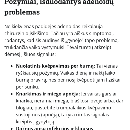
Požymiai, išduodantys adenoidų
problemas
Ne kiekvienas padidėjęs adenoidas reikalauja
chirurginio įsikišimo. Tačiau yra aiškūs simptomai,
rodantys, kad šis audinys iš „gynėjo“ tapo problema,
trukdančia vaiko vystymuisi. Tėvai turėtų atkreipti
dėmesį į šiuos signalus:
Nuolatinis kvėpavimas per burną:
Tai vienas
ryškiausių požymių. Vaikas dieną ir naktį laiko
burną pravirą, nes per nosį kvėpuoti jam fiziškai
per sunku.
Knarkimas ir miego apnėja:
Jei vaikas garsiai
knarkia, neramiai miega, blaškosi lovoje arba, dar
blogiau, pastebite trumpalaikius kvėpavimo
sustojimus (apnėją), tai yra rimtas signalas
kreiptis į gydytoją.
Dažnos ausų infekcijos ir klausos