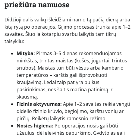
priežiūra namuose
Didžioji dalis vaikų išleidžiami namo tą pačią dieną arba
kitą rytą po operacijos. Gijimo procesas trunka apie 1–2
savaites. Šiuo laikotarpiu svarbu laikytis tam tikrų
taisyklių:
Mityba:
Pirmas 3–5 dienas rekomenduojamas
minkštas, trintas maistas (košės, jogurtai, trintos
sriubos). Maistas turi būti vėsus arba kambario
temperatūros – karštis gali išprovokuoti
kraujavimą. Ledai taip pat yra puikus
pasirinkimas, nes šaltis mažina patinimą ir
skausmą.
Fizinis aktyvumas:
Apie 1–2 savaites reikia vengti
didelio fizinio krūvio, bėgiojimo, karštų vonių ar
pirčių. Reikėtų laikytis ramesnio režimo.
Nosies higiena:
Po operacijos nosis gali būti
užgulusi dėl gleivinės paburkimo. Gydytojas gali