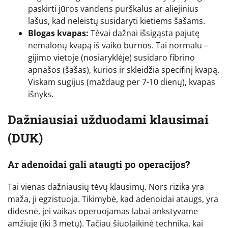
paskirti jūros vandens purškalus ar aliejinius
lašus, kad neleistų susidaryti kietiems šašams.
Blogas kvapas:
Tėvai dažnai išsigąsta pajutę
nemalonų kvapą iš vaiko burnos. Tai normalu –
gijimo vietoje (nosiaryklėje) susidaro fibrino
apnašos (šašas), kurios ir skleidžia specifinį kvapą.
Viskam sugijus (maždaug per 7-10 dienų), kvapas
išnyks.
Dažniausiai užduodami klausimai
(DUK)
Ar adenoidai gali ataugti po operacijos?
Tai vienas dažniausių tėvų klausimų. Nors rizika yra
maža, ji egzistuoja. Tikimybė, kad adenoidai ataugs, yra
didesnė, jei vaikas operuojamas labai ankstyvame
amžiuje (iki 3 metų). Tačiau šiuolaikinė technika, kai