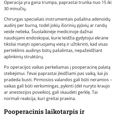
Operacija yra gana trumpa, paprastai trunka nuo 15 iki
30 minučių.
Chirurgas specialiais instrumentais pašalina adenoidų
audinį per burną, todėl jokių išorinių pjūvių ar randų
veide nelieka. Šiuolaikinėje medicinoje dažnai
naudojami endoskopai, kurie leidžia gydytojui ekrane
tiksliai matyti operuojamą vietą ir užtikrinti, kad visas
perteklinis audinys būtų pašalintas, nepažeidžiant
aplinkinių struktūrų.
Po operacijos vaikas perkeliamas į pooperacinę palatą
stebėjimui. Tėvai paprastai įleidžiami pas vaiką, kai jis
pradeda busti. Pirmosios valandos gali būti neramios –
vaikas gali būti verksmingas, pykinti (dėl nuryto kraujo
ar anestezijos poveikio), gali skaudėti gerklę. Tai
normali reakcija, kuri greitai praeina.
Pooperacinis laikotarpis ir