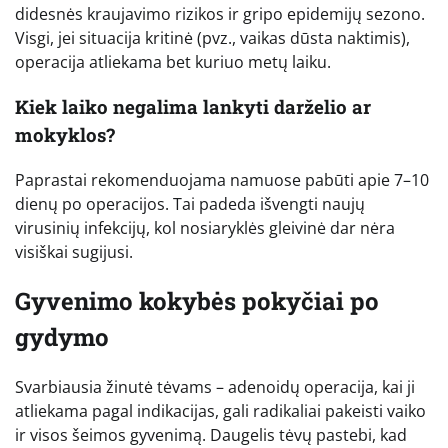
didesnės kraujavimo rizikos ir gripo epidemijų sezono.
Visgi, jei situacija kritinė (pvz., vaikas dūsta naktimis),
operacija atliekama bet kuriuo metų laiku.
Kiek laiko negalima lankyti darželio ar
mokyklos?
Paprastai rekomenduojama namuose pabūti apie 7–10
dienų po operacijos. Tai padeda išvengti naujų
virusinių infekcijų, kol nosiaryklės gleivinė dar nėra
visiškai sugijusi.
Gyvenimo kokybės pokyčiai po
gydymo
Svarbiausia žinutė tėvams – adenoidų operacija, kai ji
atliekama pagal indikacijas, gali radikaliai pakeisti vaiko
ir visos šeimos gyvenimą. Daugelis tėvų pastebi, kad