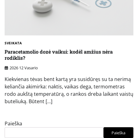
SVEIKATA
Paracetamolio dozė vaikui: kodėl amžius nėra
rodiklis?
2026 12 Vasario
Kiekvienas tėvas bent kartą yra susidūręs su ta nerimą
keliančia akimirka: naktis, vaikas dega, termometras
rodo aukštą temperatūrą, o rankos dreba laikant vaistų
buteliuką. Būtent […]
Paieška
Paieška