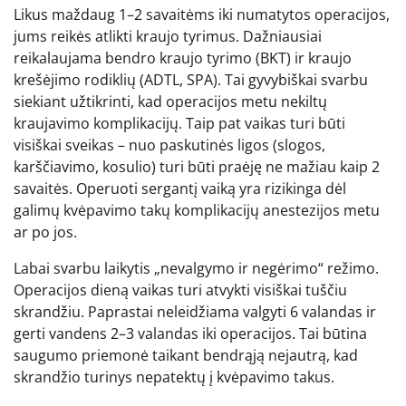
Likus maždaug 1–2 savaitėms iki numatytos operacijos,
jums reikės atlikti kraujo tyrimus. Dažniausiai
reikalaujama bendro kraujo tyrimo (BKT) ir kraujo
krešėjimo rodiklių (ADTL, SPA). Tai gyvybiškai svarbu
siekiant užtikrinti, kad operacijos metu nekiltų
kraujavimo komplikacijų. Taip pat vaikas turi būti
visiškai sveikas – nuo paskutinės ligos (slogos,
karščiavimo, kosulio) turi būti praėję ne mažiau kaip 2
savaitės. Operuoti sergantį vaiką yra rizikinga dėl
galimų kvėpavimo takų komplikacijų anestezijos metu
ar po jos.
Labai svarbu laikytis „nevalgymo ir negėrimo“ režimo.
Operacijos dieną vaikas turi atvykti visiškai tuščiu
skrandžiu. Paprastai neleidžiama valgyti 6 valandas ir
gerti vandens 2–3 valandas iki operacijos. Tai būtina
saugumo priemonė taikant bendrąją nejautrą, kad
skrandžio turinys nepatektų į kvėpavimo takus.