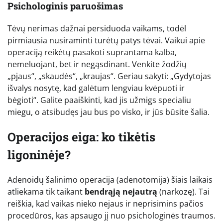
Psichologinis paruošimas
Tėvų nerimas dažnai persiduoda vaikams, todėl
pirmiausia nusiraminti turėtų patys tėvai. Vaikui apie
operaciją reikėtų pasakoti suprantama kalba,
nemeluojant, bet ir negąsdinant. Venkite žodžių
„pjaus“, „skaudės“, „kraujas“. Geriau sakyti: „Gydytojas
išvalys nosytę, kad galėtum lengviau kvėpuoti ir
bėgioti“. Galite paaiškinti, kad jis užmigs specialiu
miegu, o atsibudęs jau bus po visko, ir jūs būsite šalia.
Operacijos eiga: ko tikėtis
ligoninėje?
Adenoidų šalinimo operacija (adenotomija) šiais laikais
atliekama tik taikant
bendrąją nejautrą
(narkozę). Tai
reiškia, kad vaikas nieko nejaus ir neprisimins pačios
procedūros, kas apsaugo jį nuo psichologinės traumos.