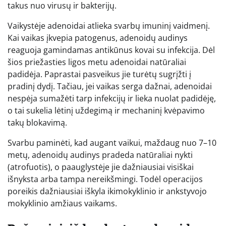
takus nuo virusų ir bakterijų.
Vaikystėje adenoidai atlieka svarbų imuninį vaidmenį.
Kai vaikas įkvepia patogenus, adenoidų audinys
reaguoja gamindamas antikūnus kovai su infekcija. Dėl
šios priežasties ligos metu adenoidai natūraliai
padidėja. Paprastai pasveikus jie turėtų sugrįžti į
pradinį dydį. Tačiau, jei vaikas serga dažnai, adenoidai
nespėja sumažėti tarp infekcijų ir lieka nuolat padidėję,
o tai sukelia lėtinį uždegimą ir mechaninį kvėpavimo
takų blokavimą.
Svarbu paminėti, kad augant vaikui, maždaug nuo 7–10
metų, adenoidų audinys pradeda natūraliai nykti
(atrofuotis), o paauglystėje jie dažniausiai visiškai
išnyksta arba tampa nereikšmingi. Todėl operacijos
poreikis dažniausiai iškyla ikimokyklinio ir ankstyvojo
mokyklinio amžiaus vaikams.