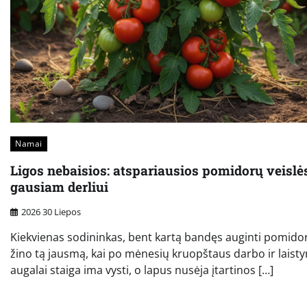
Namai
Ligos nebaisios: atspariausios pomidorų veislė
gausiam derliui
2026 30 Liepos
Kiekvienas sodininkas, bent kartą bandęs auginti pomido
žino tą jausmą, kai po mėnesių kruopštaus darbo ir laist
augalai staiga ima vysti, o lapus nusėja įtartinos […]