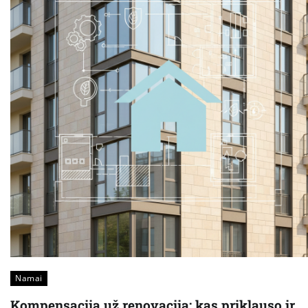
Namai
Kompensacija už renovaciją: kas priklauso ir