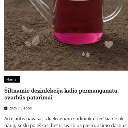
Namai
Šiltnamio dezinfekcija kalio permanganatu:
svarbūs patarimai
2026 7 Liepos
Artėjantis pavasaris kiekvienam sodininkui reiškia ne tik
naujų sėklų paieškas, bet ir svarbius pasiruošimo darbus,