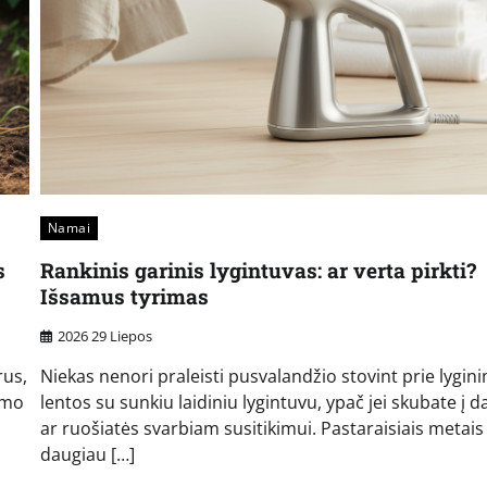
Namai
s
Rankinis garinis lygintuvas: ar verta pirkti?
Išsamus tyrimas
2026 29 Liepos
rus,
Niekas nenori praleisti pusvalandžio stovint prie lygin
ymo
lentos su sunkiu laidiniu lygintuvu, ypač jei skubate į 
ar ruošiatės svarbiam susitikimui. Pastaraisiais metais 
daugiau […]