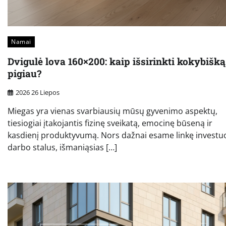
Namai
Dvigulė lova 160×200: kaip išsirinkti kokybišką 
pigiau?
2026 26 Liepos
Miegas yra vienas svarbiausių mūsų gyvenimo aspektų,
tiesiogiai įtakojantis fizinę sveikatą, emocinę būseną ir
kasdienį produktyvumą. Nors dažnai esame linkę investuot
darbo stalus, išmaniąsias […]