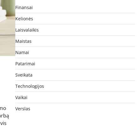
Finansai
Kelionės
Laisvalaikis
Maistas
Namai
Patarimai
Sveikata
Technologijos
Vaikai
imo
Verslas
darbą
vis