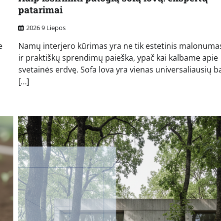
patarimai
2026 9 Liepos
e
Namų interjero kūrimas yra ne tik estetinis malonumas
ir praktiškų sprendimų paieška, ypač kai kalbame apie
svetainės erdvę. Sofa lova yra vienas universaliausių b
[…]