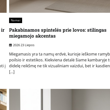
Namai
ir
Pakabinamos spintelės prie lovos: stilingas
miegamojo akcentas
2026 23 Liepos
Miegamasis yra ta namų erdvė, kurioje ieškome ramyb
poilsio ir estetikos. Kiekviena detalė šiame kambaryje t
i į
didelę reikšmę ne tik vizualiniam vaizdui, bet ir kasdie
[…]