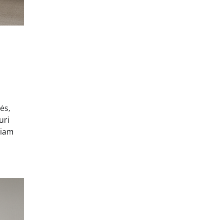
ės,
uri
niam