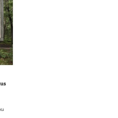
ius
ku