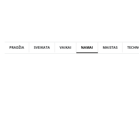
Skip
to
content
PRADŽIA
SVEIKATA
VAIKAI
NAMAI
MAISTAS
TECHN