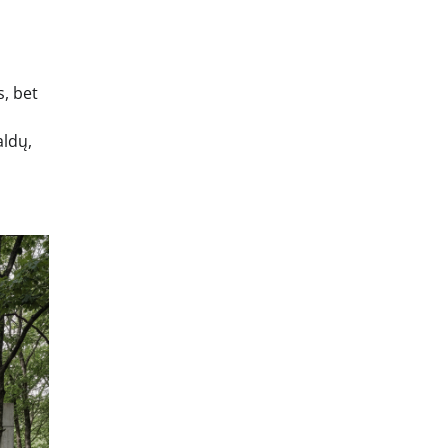
, bet
aldų,