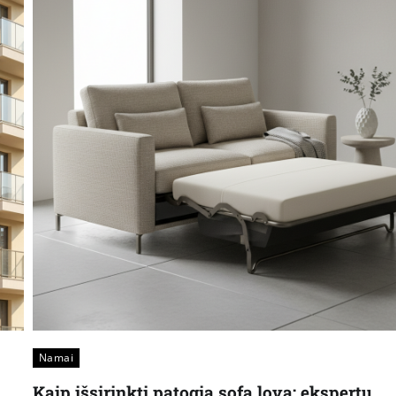
Namai
Kaip išsirinkti patogią sofą lovą: ekspertų