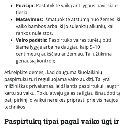
Pozicija:
Pastatykite vaiką ant lygaus paviršiaus
tiesiai.
Matavimas:
Išmatuokite atstumą nuo žemės iki
vaiko bambos arba iki jo sulenktų alkūnių, kai
rankos nuleistos.
Vairo padėtis:
Paspirtuko vairas turėtų būti
šiame lygyje arba ne daugiau kaip 5–10
centimetrų aukščiau ar žemiau. Tai užtikrina
geriausią kontrolę.
Atkreipkite dėmesį, kad dauguma šiuolaikinių
paspirtukų turi reguliuojamą vairo aukštį. Tai yra
milžiniškas privalumas, leidžiantis paspirtukui „augti“
kartu su vaiku. Tokiu atveju galėsite ilgiau išnaudoti tą
patį pirkinį, o vaikui nereikės priprasti prie vis naujos
technikos.
Paspirtukų tipai pagal vaiko ūgį ir