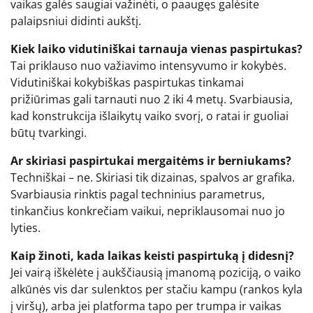
vaikas galės saugiai važinėti, o paaugęs galėsite
palaipsniui didinti aukštį.
Kiek laiko vidutiniškai tarnauja vienas paspirtukas?
Tai priklauso nuo važiavimo intensyvumo ir kokybės.
Vidutiniškai kokybiškas paspirtukas tinkamai
prižiūrimas gali tarnauti nuo 2 iki 4 metų. Svarbiausia,
kad konstrukcija išlaikytų vaiko svorį, o ratai ir guoliai
būtų tvarkingi.
Ar skiriasi paspirtukai mergaitėms ir berniukams?
Techniškai – ne. Skiriasi tik dizainas, spalvos ar grafika.
Svarbiausia rinktis pagal techninius parametrus,
tinkančius konkrečiam vaikui, nepriklausomai nuo jo
lyties.
Kaip žinoti, kada laikas keisti paspirtuką į didesnį?
Jei vairą iškėlėte į aukščiausią įmanomą poziciją, o vaiko
alkūnės vis dar sulenktos per stačiu kampu (rankos kyla
į viršų), arba jei platforma tapo per trumpa ir vaikas