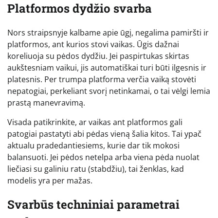
Platformos dydžio svarba
Nors straipsnyje kalbame apie ūgį, negalima pamiršti ir
platformos, ant kurios stovi vaikas. Ūgis dažnai
koreliuoja su pėdos dydžiu. Jei paspirtukas skirtas
aukštesniam vaikui, jis automatiškai turi būti ilgesnis ir
platesnis. Per trumpa platforma verčia vaiką stovėti
nepatogiai, perkeliant svorį netinkamai, o tai vėlgi lemia
prastą manevravimą.
Visada patikrinkite, ar vaikas ant platformos gali
patogiai pastatyti abi pėdas vieną šalia kitos. Tai ypač
aktualu pradedantiesiems, kurie dar tik mokosi
balansuoti. Jei pėdos netelpa arba viena pėda nuolat
liečiasi su galiniu ratu (stabdžiu), tai ženklas, kad
modelis yra per mažas.
Svarbūs techniniai parametrai