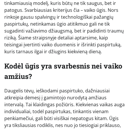
tinkamiausią modelį, kuris būtų ne tik saugus, bet ir
patogus. Svarbiausias kriterijus čia – vaiko ūgis. Nors
rinkoje gausu spalvingų ir technologiškai pažangių
paspirtukų, netinkamas ūgio atitikmuo gali ne tik
sugadinti važiavimo džiaugsmą, bet ir padidinti traumų
riziką. Šiame straipsnyje detaliai aptarsime, kaip
teisingai įvertinti vaiko duomenis ir išrinkti paspirtuką,
kuris tarnaus ilgai ir džiugins kiekvieną dieną.
Kodėl ūgis yra svarbesnis nei vaiko
amžius?
Daugelis tėvų, ieškodami paspirtuko, dažniausiai
atkreipia dėmesį į gamintojo nurodytą amžiaus
intervalą. Tai klaidingas požiūris. Kiekvienas vaikas auga
individualiai, todėl paspirtukas, tinkantis vienam
penkiamečiui, gali būti visiškai nepatogus kitam. Ūgis
yra tiksliausias rodiklis, nes nuo jo tiesiogiai priklauso,