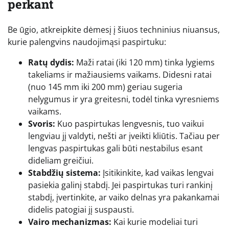
perkant
Be ūgio, atkreipkite dėmesį į šiuos techninius niuansus,
kurie palengvins naudojimąsi paspirtuku:
Ratų dydis:
Maži ratai (iki 120 mm) tinka lygiems
takeliams ir mažiausiems vaikams. Didesni ratai
(nuo 145 mm iki 200 mm) geriau sugeria
nelygumus ir yra greitesni, todėl tinka vyresniems
vaikams.
Svoris:
Kuo paspirtukas lengvesnis, tuo vaikui
lengviau jį valdyti, nešti ar įveikti kliūtis. Tačiau per
lengvas paspirtukas gali būti nestabilus esant
dideliam greičiui.
Stabdžių sistema:
Įsitikinkite, kad vaikas lengvai
pasiekia galinį stabdį. Jei paspirtukas turi rankinį
stabdį, įvertinkite, ar vaiko delnas yra pakankamai
didelis patogiai jį suspausti.
Vairo mechanizmas:
Kai kurie modeliai turi