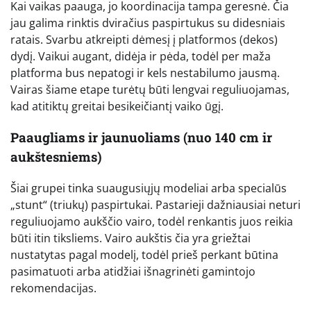
Kai vaikas paauga, jo koordinacija tampa geresnė. Čia
jau galima rinktis dviračius paspirtukus su didesniais
ratais. Svarbu atkreipti dėmesį į platformos (dekos)
dydį. Vaikui augant, didėja ir pėda, todėl per maža
platforma bus nepatogi ir kels nestabilumo jausmą.
Vairas šiame etape turėtų būti lengvai reguliuojamas,
kad atitiktų greitai besikeičiantį vaiko ūgį.
Paaugliams ir jaunuoliams (nuo 140 cm ir
aukštesniems)
Šiai grupei tinka suaugusiųjų modeliai arba specialūs
„stunt“ (triukų) paspirtukai. Pastarieji dažniausiai neturi
reguliuojamo aukščio vairo, todėl renkantis juos reikia
būti itin tiksliems. Vairo aukštis čia yra griežtai
nustatytas pagal modelį, todėl prieš perkant būtina
pasimatuoti arba atidžiai išnagrinėti gamintojo
rekomendacijas.