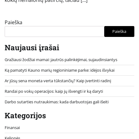
Paieška
Paieška
Naujausi įrašai
Gražiausi žodžiai mamai: jautrūs palinkėjimai, sujaudinsiantys
Ką pamatyti Kauno marių regioniniame parke: idėjos išvykai
Ar jūsų sena moneta verta tūkstančių? Kaip įvertinti radinį
Randai po vokų operacijos: kaip jų išvengti ir ką daryti
Darbo sutarties nutraukimas: kada darbuotojas gali išeiti
Kategorijos
Finansai
Kelionės