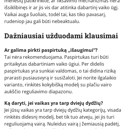
mėnesių patikrinkite, ar fiksavimo mechanizmas nėra
išsiklibinęs ir ar jis vis dar atitinka dabartinį vaiko ūgį.
Vaikai auga šuoliais, todėl tai, kas tiko pavasarį,
rudeniop jau gali būti nebeaktualu.
Dažniausiai užduodami klausimai
Ar galima pirkti paspirtuką „išaugimui“?
Tai nėra rekomenduojama. Paspirtukas turi būti
pritaikytas dabartiniam vaiko ūgiui. Per didelis
paspirtukas yra sunkiai valdomas, o tai didina riziką
prarasti pusiausvyrą ir susižaloti. Jei norite ilgalaikio
varianto, rinkitės kokybišką modelį su plačiu vairo
aukščio reguliavimo diapazonu.
Ką daryti, jei vaikas yra tarp dviejų dydžių?
Jei jūsų vaikas yra tarp dviejų dydžių kategorijų, visada
rinkitės didesnį modelį, bet tik tuo atveju, jei jis turi
reguliuojamą vairą. Nuleidus vairą į žemiausią padėtį,