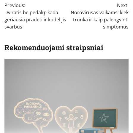
Previous:
Next:
tarp
Dviratis be pedalų: kada
Norovirusas vaikams: kiek
įrašų
geriausia pradėti ir kodėl jis
trunka ir kaip palengvinti
svarbus
simptomus
Rekomenduojami straipsniai