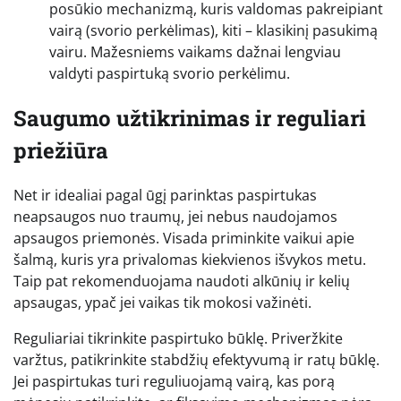
posūkio mechanizmą, kuris valdomas pakreipiant
vairą (svorio perkėlimas), kiti – klasikinį pasukimą
vairu. Mažesniems vaikams dažnai lengviau
valdyti paspirtuką svorio perkėlimu.
Saugumo užtikrinimas ir reguliari
priežiūra
Net ir idealiai pagal ūgį parinktas paspirtukas
neapsaugos nuo traumų, jei nebus naudojamos
apsaugos priemonės. Visada priminkite vaikui apie
šalmą, kuris yra privalomas kiekvienos išvykos metu.
Taip pat rekomenduojama naudoti alkūnių ir kelių
apsaugas, ypač jei vaikas tik mokosi važinėti.
Reguliariai tikrinkite paspirtuko būklę. Priveržkite
varžtus, patikrinkite stabdžių efektyvumą ir ratų būklę.
Jei paspirtukas turi reguliuojamą vairą, kas porą