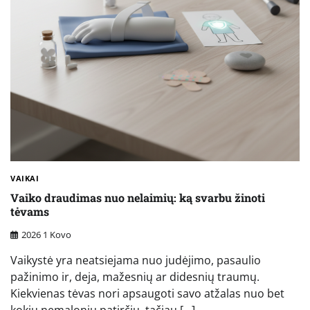
VAIKAI
Vaiko draudimas nuo nelaimių: ką svarbu žinoti
tėvams
2026 1 Kovo
Vaikystė yra neatsiejama nuo judėjimo, pasaulio
pažinimo ir, deja, mažesnių ar didesnių traumų.
Kiekvienas tėvas nori apsaugoti savo atžalas nuo bet
kokių nemalonių patirčių, tačiau […]