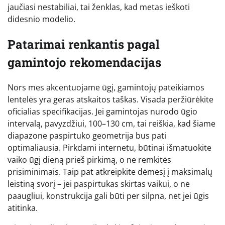
jaučiasi nestabiliai, tai ženklas, kad metas ieškoti
didesnio modelio.
Patarimai renkantis pagal
gamintojo rekomendacijas
Nors mes akcentuojame ūgį, gamintojų pateikiamos
lentelės yra geras atskaitos taškas. Visada peržiūrėkite
oficialias specifikacijas. Jei gamintojas nurodo ūgio
intervalą, pavyzdžiui, 100–130 cm, tai reiškia, kad šiame
diapazone paspirtuko geometrija bus pati
optimaliausia. Pirkdami internetu, būtinai išmatuokite
vaiko ūgį dieną prieš pirkimą, o ne remkitės
prisiminimais. Taip pat atkreipkite dėmesį į maksimalų
leistiną svorį – jei paspirtukas skirtas vaikui, o ne
paaugliui, konstrukcija gali būti per silpna, net jei ūgis
atitinka.