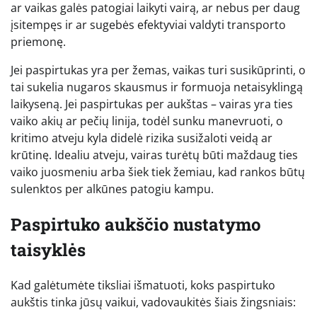
ar vaikas galės patogiai laikyti vairą, ar nebus per daug
įsitempęs ir ar sugebės efektyviai valdyti transporto
priemonę.
Jei paspirtukas yra per žemas, vaikas turi susikūprinti, o
tai sukelia nugaros skausmus ir formuoja netaisyklingą
laikyseną. Jei paspirtukas per aukštas – vairas yra ties
vaiko akių ar pečių linija, todėl sunku manevruoti, o
kritimo atveju kyla didelė rizika susižaloti veidą ar
krūtinę. Idealiu atveju, vairas turėtų būti maždaug ties
vaiko juosmeniu arba šiek tiek žemiau, kad rankos būtų
sulenktos per alkūnes patogiu kampu.
Paspirtuko aukščio nustatymo
taisyklės
Kad galėtumėte tiksliai išmatuoti, koks paspirtuko
aukštis tinka jūsų vaikui, vadovaukitės šiais žingsniais: