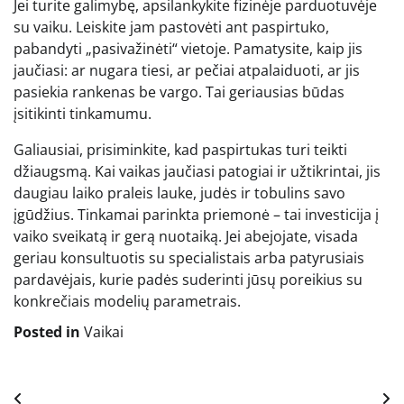
Jei turite galimybę, apsilankykite fizinėje parduotuvėje
su vaiku. Leiskite jam pastovėti ant paspirtuko,
pabandyti „pasivažinėti“ vietoje. Pamatysite, kaip jis
jaučiasi: ar nugara tiesi, ar pečiai atpalaiduoti, ar jis
pasiekia rankenas be vargo. Tai geriausias būdas
įsitikinti tinkamumu.
Galiausiai, prisiminkite, kad paspirtukas turi teikti
džiaugsmą. Kai vaikas jaučiasi patogiai ir užtikrintai, jis
daugiau laiko praleis lauke, judės ir tobulins savo
įgūdžius. Tinkamai parinkta priemonė – tai investicija į
vaiko sveikatą ir gerą nuotaiką. Jei abejojate, visada
geriau konsultuotis su specialistais arba patyrusiais
pardavėjais, kurie padės suderinti jūsų poreikius su
konkrečiais modelių parametrais.
Posted in
Vaikai
Navigacija