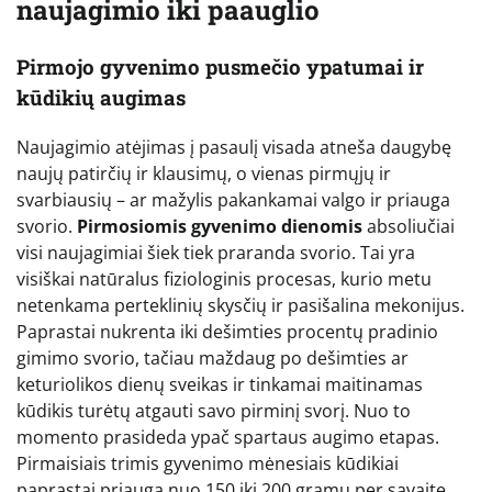
naujagimio iki paauglio
Pirmojo gyvenimo pusmečio ypatumai ir
kūdikių augimas
Naujagimio atėjimas į pasaulį visada atneša daugybę
naujų patirčių ir klausimų, o vienas pirmųjų ir
svarbiausių – ar mažylis pakankamai valgo ir priauga
svorio.
Pirmosiomis gyvenimo dienomis
absoliučiai
visi naujagimiai šiek tiek praranda svorio. Tai yra
visiškai natūralus fiziologinis procesas, kurio metu
netenkama perteklinių skysčių ir pasišalina mekonijus.
Paprastai nukrenta iki dešimties procentų pradinio
gimimo svorio, tačiau maždaug po dešimties ar
keturiolikos dienų sveikas ir tinkamai maitinamas
kūdikis turėtų atgauti savo pirminį svorį. Nuo to
momento prasideda ypač spartaus augimo etapas.
Pirmaisiais trimis gyvenimo mėnesiais kūdikiai
paprastai priauga nuo 150 iki 200 gramų per savaitę.