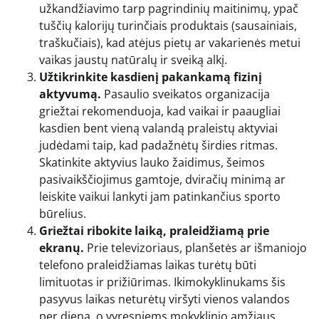
užkandžiavimo tarp pagrindinių maitinimų, ypač
tuščių kalorijų turinčiais produktais (sausainiais,
traškučiais), kad atėjus pietų ar vakarienės metui
vaikas jaustų natūralų ir sveiką alkį.
Užtikrinkite kasdienį pakankamą fizinį
aktyvumą.
Pasaulio sveikatos organizacija
griežtai rekomenduoja, kad vaikai ir paaugliai
kasdien bent vieną valandą praleistų aktyviai
judėdami taip, kad padažnėtų širdies ritmas.
Skatinkite aktyvius lauko žaidimus, šeimos
pasivaikščiojimus gamtoje, dviračių minimą ar
leiskite vaikui lankyti jam patinkančius sporto
būrelius.
Griežtai ribokite laiką, praleidžiamą prie
ekranų.
Prie televizoriaus, planšetės ar išmaniojo
telefono praleidžiamas laikas turėtų būti
limituotas ir prižiūrimas. Ikimokyklinukams šis
pasyvus laikas neturėtų viršyti vienos valandos
per dieną, o vyresniems mokyklinio amžiaus