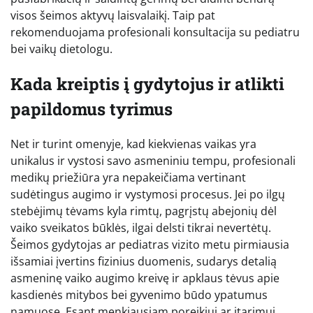
visos šeimos aktyvų laisvalaikį. Taip pat
rekomenduojama profesionali konsultacija su pediatru
bei vaikų dietologu.
Kada kreiptis į gydytojus ir atlikti
papildomus tyrimus
Net ir turint omenyje, kad kiekvienas vaikas yra
unikalus ir vystosi savo asmeniniu tempu, profesionali
medikų priežiūra yra nepakeičiama vertinant
sudėtingus augimo ir vystymosi procesus. Jei po ilgų
stebėjimų tėvams kyla rimtų, pagrįstų abejonių dėl
vaiko sveikatos būklės, ilgai delsti tikrai nevertėtų.
Šeimos gydytojas ar pediatras vizito metu pirmiausia
išsamiai įvertins fizinius duomenis, sudarys detalią
asmeninę vaiko augimo kreivę ir apklaus tėvus apie
kasdienės mitybos bei gyvenimo būdo ypatumus
namuose. Esant menkiausiam poreikiui ar įtarimui,