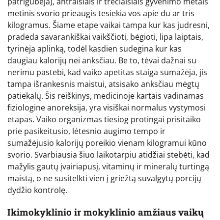
patrigubėja), antraisiais ir trečiaisiais gyvenimo metais
metinis svorio prieaugis tesiekia vos apie du ar tris
kilogramus. Šiame etape vaikai tampa kur kas judresni,
pradeda savarankiškai vaikščioti, bėgioti, lipa laiptais,
tyrinėja aplinką, todėl kasdien sudegina kur kas
daugiau kalorijų nei anksčiau. Be to, tėvai dažnai su
nerimu pastebi, kad vaiko apetitas staiga sumažėja, jis
tampa išrankesnis maistui, atsisako anksčiau mėgtų
patiekalų. Šis reiškinys, medicinoje kartais vadinamas
fiziologine anoreksija, yra visiškai normalus vystymosi
etapas. Vaiko organizmas tiesiog protingai prisitaiko
prie pasikeitusio, lėtesnio augimo tempo ir
sumažėjusio kalorijų poreikio vienam kilogramui kūno
svorio. Svarbiausia šiuo laikotarpiu atidžiai stebėti, kad
mažylis gautų įvairiapusį, vitaminų ir mineralų turtingą
maistą, o ne susitelkti vien į griežtą suvalgytų porcijų
dydžio kontrolę.
Ikimokyklinio ir mokyklinio amžiaus vaikų