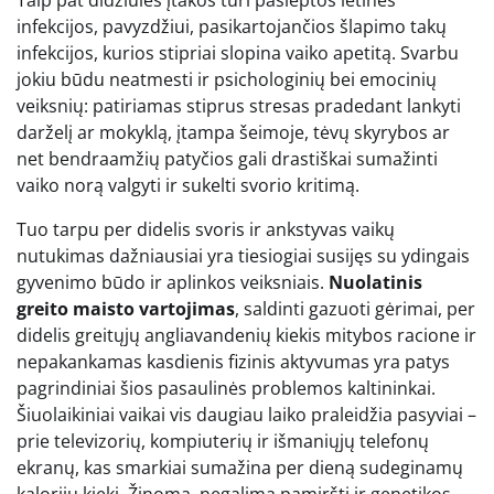
infekcijos, pavyzdžiui, pasikartojančios šlapimo takų
infekcijos, kurios stipriai slopina vaiko apetitą. Svarbu
jokiu būdu neatmesti ir psichologinių bei emocinių
veiksnių: patiriamas stiprus stresas pradedant lankyti
darželį ar mokyklą, įtampa šeimoje, tėvų skyrybos ar
net bendraamžių patyčios gali drastiškai sumažinti
vaiko norą valgyti ir sukelti svorio kritimą.
Tuo tarpu per didelis svoris ir ankstyvas vaikų
nutukimas dažniausiai yra tiesiogiai susijęs su ydingais
gyvenimo būdo ir aplinkos veiksniais.
Nuolatinis
greito maisto vartojimas
, saldinti gazuoti gėrimai, per
didelis greitųjų angliavandenių kiekis mitybos racione ir
nepakankamas kasdienis fizinis aktyvumas yra patys
pagrindiniai šios pasaulinės problemos kaltininkai.
Šiuolaikiniai vaikai vis daugiau laiko praleidžia pasyviai –
prie televizorių, kompiuterių ir išmaniųjų telefonų
ekranų, kas smarkiai sumažina per dieną sudeginamų
kalorijų kiekį. Žinoma, negalima pamiršti ir genetikos