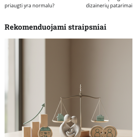
įrašų
priaugti yra normalu?
dizainerių patarimai
Rekomenduojami straipsniai