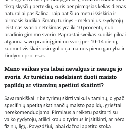
tikrą skysčių perteklių, kuris per pirmąsias kelias dienas
natūraliai pasišalina. Taip pat šiuo metu išsiskiria ir
pirmasis kūdikio išmatų turinys – mekonijus. Gydytojų
leistinas svorio netekimas yra iki 10 procentų nuo
pradinio gimimo svorio. Paprastai sveikas kūdikis pilnai
atgauna savo pradinį gimimo svorį per 10–14 dienų,
kuomet visiškai susireguliuoja mamos pieno gamyba ir
žindymo procesas.
Mano vaikas yra labai nevalgus ir neauga jo
svoris. Ar turėčiau nedelsiant duoti maisto
papildų ar vitaminų apetitui skatinti?
Savarankiškai ir be tyrimų skirti vaikui vitaminų, o ypač
specifinių apetitą skatinančių maisto papildų, griežtai
nerekomenduojama. Pirmiausia reikėtų pasitarti su
vaiko gydytoju, atlikti kraujo tyrimus ir įsitikinti, ar nėra
fizinių ligų. Pavyzdžiui, labai dažnai apetito stoką