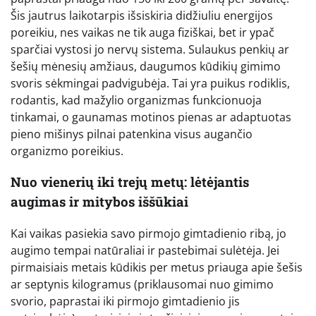
Šis jautrus laikotarpis išsiskiria didžiuliu energijos
poreikiu, nes vaikas ne tik auga fiziškai, bet ir ypač
sparčiai vystosi jo nervų sistema. Sulaukus penkių ar
šešių mėnesių amžiaus, daugumos kūdikių gimimo
svoris sėkmingai padvigubėja. Tai yra puikus rodiklis,
rodantis, kad mažylio organizmas funkcionuoja
tinkamai, o gaunamas motinos pienas ar adaptuotas
pieno mišinys pilnai patenkina visus augančio
organizmo poreikius.
Nuo vienerių iki trejų metų: lėtėjantis
augimas ir mitybos iššūkiai
Kai vaikas pasiekia savo pirmojo gimtadienio ribą, jo
augimo tempai natūraliai ir pastebimai sulėtėja. Jei
pirmaisiais metais kūdikis per metus priauga apie šešis
ar septynis kilogramus (priklausomai nuo gimimo
svorio, paprastai iki pirmojo gimtadienio jis