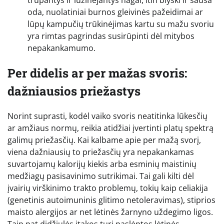
trupantys ir lūžinėjantys nagai, itin blyški ir sausa
oda, nuolatiniai burnos gleivinės pažeidimai ar
lūpų kampučių trūkinėjimas kartu su mažu svoriu
yra rimtas pagrindas susirūpinti dėl mitybos
nepakankamumo.
Per didelis ar per mažas svoris:
dažniausios priežastys
Norint suprasti, kodėl vaiko svoris neatitinka lūkesčių
ar amžiaus normų, reikia atidžiai įvertinti platų spektrą
galimų priežasčių. Kai kalbame apie per mažą svorį,
viena dažniausių to priežasčių yra nepakankamas
suvartojamų kalorijų kiekis arba esminių maistinių
medžiagų pasisavinimo sutrikimai. Tai gali kilti dėl
įvairių virškinimo trakto problemų, tokių kaip celiakija
(genetinis autoimuninis glitimo netoleravimas), stiprios
maisto alergijos ar net lėtinės žarnyno uždegimo ligos.
Taip pat didžiulės įtakos turi paslėptos lėtinės