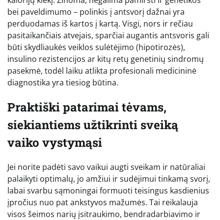
bei paveldimumo – polinkis į antsvorį dažnai yra
perduodamas iš kartos į kartą. Visgi, nors ir rečiau
pasitaikančiais atvejais, sparčiai augantis antsvoris gali
būti skydliaukės veiklos sulėtėjimo (hipotirozės),
insulino rezistencijos ar kitų retų genetinių sindromų
pasekmė, todėl laiku atlikta profesionali medicininė
diagnostika yra tiesiog būtina.
Praktiški patarimai tėvams,
siekiantiems užtikrinti sveiką
vaiko vystymąsi
Jei norite padėti savo vaikui augti sveikam ir natūraliai
palaikyti optimalų, jo amžiui ir sudėjimui tinkamą svorį,
labai svarbu sąmoningai formuoti teisingus kasdienius
įpročius nuo pat ankstyvos mažumės. Tai reikalauja
visos šeimos narių įsitraukimo, bendradarbiavimo ir