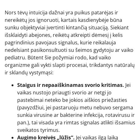
Nors tėvų intuicija dažnai yra puikus patarėjas ir
nereikėtų jos ignoruoti, kartais kasdienybėje būna
sunku objektyviai įvertinti kintančią situaciją. Siekiant
išsklaidyti abejones, reikėtų atkreipti dėmesį į kelis
pagrindinius pavojaus signalus, kurie reikalauja
nedelsiant pasikonsultuoti su šeimos gydytoju ar vaiko
pediatru. Būtent šie požymiai rodo, kad vaiko
organizme gali vykti slapti procesai, trikdantys natūralų
ir sklandų vystymąsi:
Staigus ir nepaaiškinamas svorio kritimas.
Jei
vaikas nustojo priaugti svorio ar netgi jo
pastebimai neteko be jokios aiškios priežasties
(pavyzdžiui, jei pastaruoju metu nebuvo sergama
sunkia virusine ar bakterine infekcija, rotavirusu ir
pan.), tai visada yra rimtas signalas atlikti išsamius
sveikatos tyrimus.
Augimo kreivės „lūžis“.
Jei vaikas ilgą laiką