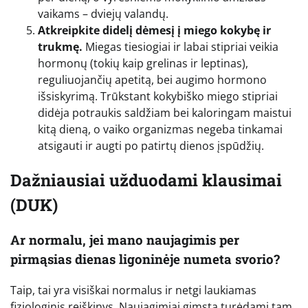
vaikams – dviejų valandų.
Atkreipkite didelį dėmesį į miego kokybę ir
trukmę.
Miegas tiesiogiai ir labai stipriai veikia
hormonų (tokių kaip grelinas ir leptinas),
reguliuojančių apetitą, bei augimo hormono
išsiskyrimą. Trūkstant kokybiško miego stipriai
didėja potraukis saldžiam bei kaloringam maistui
kitą dieną, o vaiko organizmas negeba tinkamai
atsigauti ir augti po patirtų dienos įspūdžių.
Dažniausiai užduodami klausimai
(DUK)
Ar normalu, jei mano naujagimis per
pirmąsias dienas ligoninėje numeta svorio?
Taip, tai yra visiškai normalus ir netgi laukiamas
fiziologinis reiškinys. Naujagimiai gimsta turėdami tam