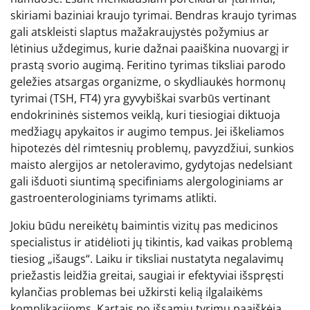
skiriami baziniai kraujo tyrimai. Bendras kraujo tyrimas
gali atskleisti slaptus mažakraujystės požymius ar
lėtinius uždegimus, kurie dažnai paaiškina nuovargį ir
prastą svorio augimą. Feritino tyrimas tiksliai parodo
geležies atsargas organizme, o skydliaukės hormonų
tyrimai (TSH, FT4) yra gyvybiškai svarbūs vertinant
endokrininės sistemos veiklą, kuri tiesiogiai diktuoja
medžiagų apykaitos ir augimo tempus. Jei iškeliamos
hipotezės dėl rimtesnių problemų, pavyzdžiui, sunkios
maisto alergijos ar netoleravimo, gydytojas nedelsiant
gali išduoti siuntimą specifiniams alergologiniams ar
gastroenterologiniams tyrimams atlikti.
Jokiu būdu nereikėtų baimintis vizitų pas medicinos
specialistus ir atidėlioti jų tikintis, kad vaikas problemą
tiesiog „išaugs“. Laiku ir tiksliai nustatyta negalavimų
priežastis leidžia greitai, saugiai ir efektyviai išspręsti
kylančias problemas bei užkirsti kelią ilgalaikėms
komplikacijoms. Kartais po išsamių tyrimų paaiškėja,