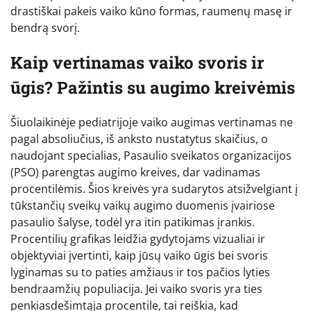
drastiškai pakeis vaiko kūno formas, raumenų masę ir
bendrą svorį.
Kaip vertinamas vaiko svoris ir
ūgis? Pažintis su augimo kreivėmis
Šiuolaikinėje pediatrijoje vaiko augimas vertinamas ne
pagal absoliučius, iš anksto nustatytus skaičius, o
naudojant specialias, Pasaulio sveikatos organizacijos
(PSO) parengtas augimo kreives, dar vadinamas
procentilėmis. Šios kreivės yra sudarytos atsižvelgiant į
tūkstančių sveikų vaikų augimo duomenis įvairiose
pasaulio šalyse, todėl yra itin patikimas įrankis.
Procentilių grafikas leidžia gydytojams vizualiai ir
objektyviai įvertinti, kaip jūsų vaiko ūgis bei svoris
lyginamas su to paties amžiaus ir tos pačios lyties
bendraamžių populiacija. Jei vaiko svoris yra ties
penkiasdešimtąja procentile, tai reiškia, kad