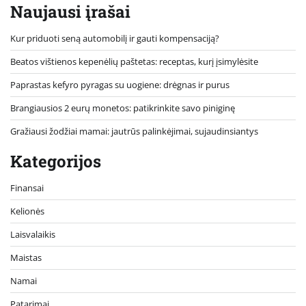
Naujausi įrašai
Kur priduoti seną automobilį ir gauti kompensaciją?
Beatos vištienos kepenėlių paštetas: receptas, kurį įsimylėsite
Paprastas kefyro pyragas su uogiene: drėgnas ir purus
Brangiausios 2 eurų monetos: patikrinkite savo piniginę
Gražiausi žodžiai mamai: jautrūs palinkėjimai, sujaudinsiantys
Kategorijos
Finansai
Kelionės
Laisvalaikis
Maistas
Namai
Patarimai