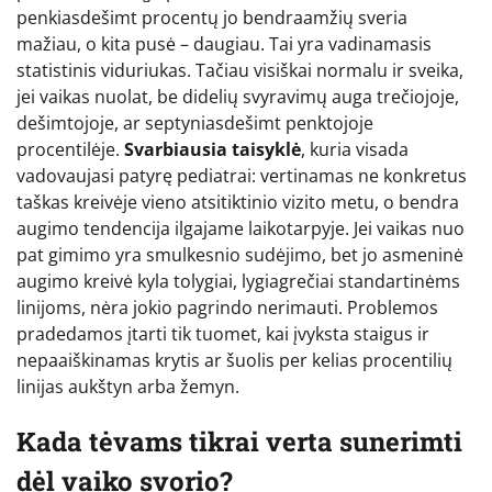
penkiasdešimt procentų jo bendraamžių sveria
mažiau, o kita pusė – daugiau. Tai yra vadinamasis
statistinis viduriukas. Tačiau visiškai normalu ir sveika,
jei vaikas nuolat, be didelių svyravimų auga trečiojoje,
dešimtojoje, ar septyniasdešimt penktojoje
procentilėje.
Svarbiausia taisyklė
, kuria visada
vadovaujasi patyrę pediatrai: vertinamas ne konkretus
taškas kreivėje vieno atsitiktinio vizito metu, o bendra
augimo tendencija ilgajame laikotarpyje. Jei vaikas nuo
pat gimimo yra smulkesnio sudėjimo, bet jo asmeninė
augimo kreivė kyla tolygiai, lygiagrečiai standartinėms
linijoms, nėra jokio pagrindo nerimauti. Problemos
pradedamos įtarti tik tuomet, kai įvyksta staigus ir
nepaaiškinamas krytis ar šuolis per kelias procentilių
linijas aukštyn arba žemyn.
Kada tėvams tikrai verta sunerimti
dėl vaiko svorio?