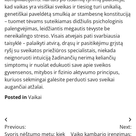
kad vaikas yra visiškai sveikas ir tiesiog turi unikalią,
genetiškai paveldėtą smulkią ar stambesnę konstituciją
– tuomet tėvams suteikiamas didžiulis psichologinis
palengvėjimas, leidžiantis mėgautis tėvyste be
nereikalingo streso. Visais atvejais pati svarbiausia
taisyklė – palaikyti atvirą, drąsų ir pasitikėjimu grįstą
ryšį su sveikatos priežiūros specialistais, niekada
neignoruoti intuiciją žadinančių nerimą keliančių
simptomų ir nuolat edukuoti save apie sveikos
gyvensenos, mitybos ir fizinio aktyvumo principus,
kuriuos sėkmingai galėsite perduoti savo sveikai
augančiai atžalai.
Posted in
Vaikai
Navigacija
Previous:
Next:
tarp
Svoris nėštumo metu: kiek
Vaiko kambario įrengimas: