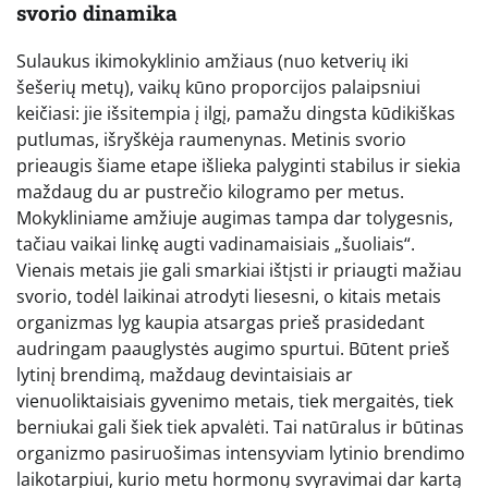
svorio dinamika
Sulaukus ikimokyklinio amžiaus (nuo ketverių iki
šešerių metų), vaikų kūno proporcijos palaipsniui
keičiasi: jie išsitempia į ilgį, pamažu dingsta kūdikiškas
putlumas, išryškėja raumenynas. Metinis svorio
prieaugis šiame etape išlieka palyginti stabilus ir siekia
maždaug du ar pustrečio kilogramo per metus.
Mokykliniame amžiuje augimas tampa dar tolygesnis,
tačiau vaikai linkę augti vadinamaisiais „šuoliais“.
Vienais metais jie gali smarkiai ištįsti ir priaugti mažiau
svorio, todėl laikinai atrodyti liesesni, o kitais metais
organizmas lyg kaupia atsargas prieš prasidedant
audringam paauglystės augimo spurtui. Būtent prieš
lytinį brendimą, maždaug devintaisiais ar
vienuoliktaisiais gyvenimo metais, tiek mergaitės, tiek
berniukai gali šiek tiek apvalėti. Tai natūralus ir būtinas
organizmo pasiruošimas intensyviam lytinio brendimo
laikotarpiui, kurio metu hormonų svyravimai dar kartą