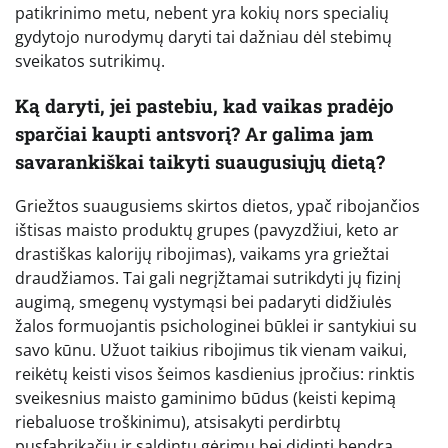
patikrinimo metu, nebent yra kokių nors specialių
gydytojo nurodymų daryti tai dažniau dėl stebimų
sveikatos sutrikimų.
Ką daryti, jei pastebiu, kad vaikas pradėjo
sparčiai kaupti antsvorį? Ar galima jam
savarankiškai taikyti suaugusiųjų dietą?
Griežtos suaugusiems skirtos dietos, ypač ribojančios
ištisas maisto produktų grupes (pavyzdžiui, keto ar
drastiškas kalorijų ribojimas), vaikams yra griežtai
draudžiamos. Tai gali negrįžtamai sutrikdyti jų fizinį
augimą, smegenų vystymąsi bei padaryti didžiulės
žalos formuojantis psichologinei būklei ir santykiui su
savo kūnu. Užuot taikius ribojimus tik vienam vaikui,
reikėtų keisti visos šeimos kasdienius įpročius: rinktis
sveikesnius maisto gaminimo būdus (keisti kepimą
riebaluose troškinimu), atsisakyti perdirbtų
pusfabrikačių ir saldintų gėrimų bei didinti bendrą