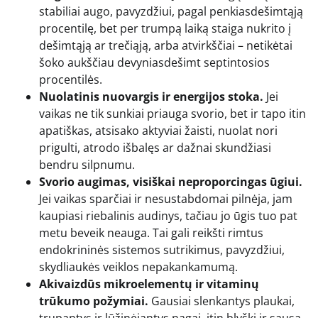
stabiliai augo, pavyzdžiui, pagal penkiasdešimtąją
procentilę, bet per trumpą laiką staiga nukrito į
dešimtąją ar trečiąją, arba atvirkščiai – netikėtai
šoko aukščiau devyniasdešimt septintosios
procentilės.
Nuolatinis nuovargis ir energijos stoka.
Jei
vaikas ne tik sunkiai priauga svorio, bet ir tapo itin
apatiškas, atsisako aktyviai žaisti, nuolat nori
prigulti, atrodo išbalęs ar dažnai skundžiasi
bendru silpnumu.
Svorio augimas, visiškai neproporcingas ūgiui.
Jei vaikas sparčiai ir nesustabdomai pilnėja, jam
kaupiasi riebalinis audinys, tačiau jo ūgis tuo pat
metu beveik neauga. Tai gali reikšti rimtus
endokrininės sistemos sutrikimus, pavyzdžiui,
skydliaukės veiklos nepakankamumą.
Akivaizdūs mikroelementų ir vitaminų
trūkumo požymiai.
Gausiai slenkantys plaukai,