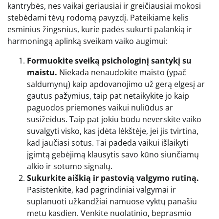
kantrybės, nes vaikai geriausiai ir greičiausiai mokosi
stebėdami tėvų rodomą pavyzdį. Pateikiame kelis
esminius žingsnius, kurie padės sukurti palankią ir
harmoningą aplinką sveikam vaiko augimui:
Formuokite sveiką psichologinį santykį su
maistu.
Niekada nenaudokite maisto (ypač
saldumynų) kaip apdovanojimo už gerą elgesį ar
gautus pažymius, taip pat netaikykite jo kaip
paguodos priemonės vaikui nuliūdus ar
susižeidus. Taip pat jokiu būdu neverskite vaiko
suvalgyti visko, kas įdėta lėkštėje, jei jis tvirtina,
kad jaučiasi sotus. Tai padeda vaikui išlaikyti
įgimtą gebėjimą klausytis savo kūno siunčiamų
alkio ir sotumo signalų.
Sukurkite aiškią ir pastovią valgymo rutiną.
Pasistenkite, kad pagrindiniai valgymai ir
suplanuoti užkandžiai namuose vyktų panašiu
metu kasdien. Venkite nuolatinio, beprasmio