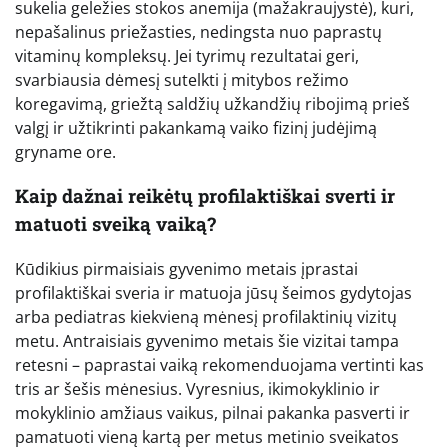
sukelia geležies stokos anemija (mažakraujystė), kuri,
nepašalinus priežasties, nedingsta nuo paprastų
vitaminų kompleksų. Jei tyrimų rezultatai geri,
svarbiausia dėmesį sutelkti į mitybos režimo
koregavimą, griežtą saldžių užkandžių ribojimą prieš
valgį ir užtikrinti pakankamą vaiko fizinį judėjimą
gryname ore.
Kaip dažnai reikėtų profilaktiškai sverti ir
matuoti sveiką vaiką?
Kūdikius pirmaisiais gyvenimo metais įprastai
profilaktiškai sveria ir matuoja jūsų šeimos gydytojas
arba pediatras kiekvieną mėnesį profilaktinių vizitų
metu. Antraisiais gyvenimo metais šie vizitai tampa
retesni – paprastai vaiką rekomenduojama vertinti kas
tris ar šešis mėnesius. Vyresnius, ikimokyklinio ir
mokyklinio amžiaus vaikus, pilnai pakanka pasverti ir
pamatuoti vieną kartą per metus metinio sveikatos