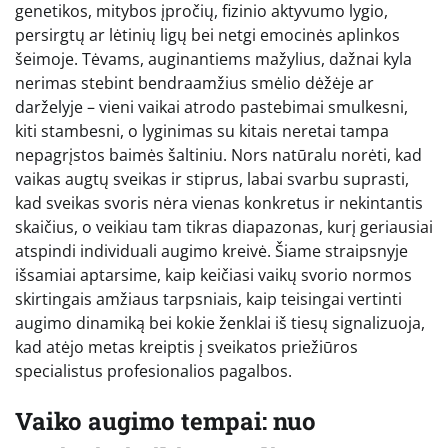
genetikos, mitybos įpročių, fizinio aktyvumo lygio,
persirgtų ar lėtinių ligų bei netgi emocinės aplinkos
šeimoje. Tėvams, auginantiems mažylius, dažnai kyla
nerimas stebint bendraamžius smėlio dėžėje ar
darželyje – vieni vaikai atrodo pastebimai smulkesni,
kiti stambesni, o lyginimas su kitais neretai tampa
nepagrįstos baimės šaltiniu. Nors natūralu norėti, kad
vaikas augtų sveikas ir stiprus, labai svarbu suprasti,
kad sveikas svoris nėra vienas konkretus ir nekintantis
skaičius, o veikiau tam tikras diapazonas, kurį geriausiai
atspindi individuali augimo kreivė. Šiame straipsnyje
išsamiai aptarsime, kaip keičiasi vaikų svorio normos
skirtingais amžiaus tarpsniais, kaip teisingai vertinti
augimo dinamiką bei kokie ženklai iš tiesų signalizuoja,
kad atėjo metas kreiptis į sveikatos priežiūros
specialistus profesionalios pagalbos.
Vaiko augimo tempai: nuo