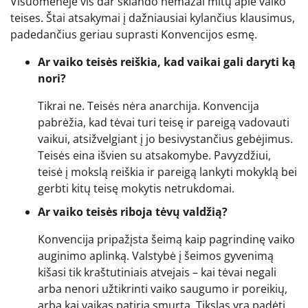
Visuomenėje vis dar sklando nemažai mitų apie vaiko
teises. Štai atsakymai į dažniausiai kylančius klausimus,
padedančius geriau suprasti Konvencijos esmę.
Ar vaiko teisės reiškia, kad vaikai gali daryti ką
nori?
Tikrai ne. Teisės nėra anarchija. Konvencija
pabrėžia, kad tėvai turi teisę ir pareigą vadovauti
vaikui, atsižvelgiant į jo besivystančius gebėjimus.
Teisės eina išvien su atsakomybe. Pavyzdžiui,
teisė į mokslą reiškia ir pareigą lankyti mokyklą bei
gerbti kitų teisę mokytis netrukdomai.
Ar vaiko teisės riboja tėvų valdžią?
Konvencija pripažįsta šeimą kaip pagrindinę vaiko
auginimo aplinką. Valstybė į šeimos gyvenimą
kišasi tik kraštutiniais atvejais – kai tėvai negali
arba nenori užtikrinti vaiko saugumo ir poreikių,
arba kai vaikas patiria smurtą. Tikslas yra padėti