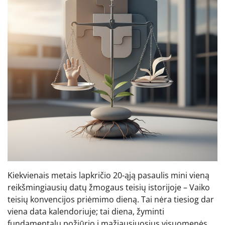
Kiekvienais metais lapkričio 20-ąją pasaulis mini vieną
reikšmingiausių datų žmogaus teisių istorijoje – Vaiko
teisių konvencijos priėmimo dieną. Tai nėra tiesiog dar
viena data kalendoriuje; tai diena, žyminti
fundamentalų požiūrio į mažiausiuosius visuomenės