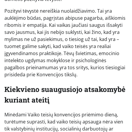
Pozityvi tėvystė nereiškia nuolaidžiavimo. Tai yra
auklėjimo būdas, pagrįstas abipuse pagarba, aiškiomis
ribomis ir empatija. Kai vaikas jaučiasi saugus išsakyti
savo jausmus, kai jis nebijo suklysti, kai žino, kad yra
mylimas ne už pasiekimus, o tiesiog už tai, kad yra –
tuomet galime sakyti, kad vaiko teisės yra realiai
įgyvendinamos praktikoje. Tėvų švietimas, emocinio
intelekto ugdymas mokyklose ir psichologinės
pagalbos prieinamumas yra tos sritys, kurios tiesiogiai
prisideda prie Konvencijos tikslų.
Kiekvieno suaugusiojo atsakomybė
kuriant ateitį
Minėdami Vaiko teisių konvencijos priėmimo dieną,
turėtume suprasti, kad vaiko teisių apsauga nėra vien
tik valstybinių institucijų, socialinių darbuotojų ar