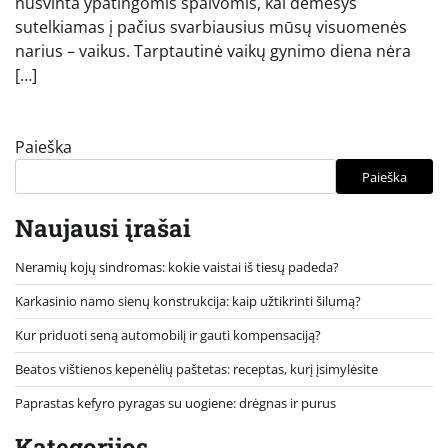
nušvinta ypatingomis spalvomis, kai dėmesys
sutelkiamas į pačius svarbiausius mūsų visuomenės
narius – vaikus. Tarptautinė vaikų gynimo diena nėra
[…]
Paieška
Paieška
Naujausi įrašai
Neramių kojų sindromas: kokie vaistai iš tiesų padeda?
Karkasinio namo sienų konstrukcija: kaip užtikrinti šilumą?
Kur priduoti seną automobilį ir gauti kompensaciją?
Beatos vištienos kepenėlių paštetas: receptas, kurį įsimylėsite
Paprastas kefyro pyragas su uogiene: drėgnas ir purus
Kategorijos