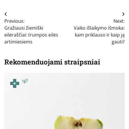
Navigacija
Previous:
Next:
tarp
Gražiausi žiemiški
Vaiko išlaikymo išmoka:
įrašų
eilėraščiai: trumpos eilės
kam priklauso ir kaip ją
artimiesiems
gauti?
Rekomenduojami straipsniai