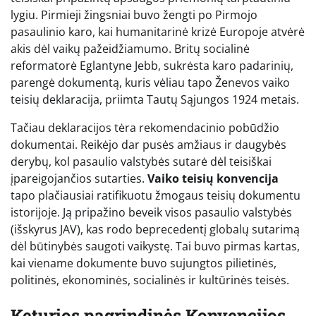
lygiu. Pirmieji žingsniai buvo žengti po Pirmojo
pasaulinio karo, kai humanitarinė krizė Europoje atvėrė
akis dėl vaikų pažeidžiamumo. Britų socialinė
reformatorė Eglantyne Jebb, sukrėsta karo padarinių,
parengė dokumentą, kuris vėliau tapo Ženevos vaiko
teisių deklaracija, priimta Tautų Sąjungos 1924 metais.
Tačiau deklaracijos tėra rekomendacinio pobūdžio
dokumentai. Reikėjo dar pusės amžiaus ir daugybės
derybų, kol pasaulio valstybės sutarė dėl teisiškai
įpareigojančios sutarties.
Vaiko teisių konvencija
tapo plačiausiai ratifikuotu žmogaus teisių dokumentu
istorijoje. Ją pripažino beveik visos pasaulio valstybės
(išskyrus JAV), kas rodo beprecedentį globalų sutarimą
dėl būtinybės saugoti vaikystę. Tai buvo pirmas kartas,
kai viename dokumente buvo sujungtos pilietinės,
politinės, ekonominės, socialinės ir kultūrinės teisės.
Keturios pagrindinės Konvencijos