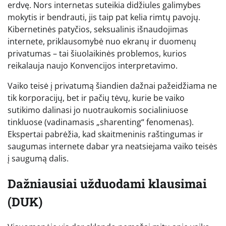
erdvę. Nors internetas suteikia didžiules galimybes
mokytis ir bendrauti, jis taip pat kelia rimtų pavojų.
Kibernetinės patyčios, seksualinis išnaudojimas
internete, priklausomybė nuo ekranų ir duomenų
privatumas – tai šiuolaikinės problemos, kurios
reikalauja naujo Konvencijos interpretavimo.
Vaiko teisė į privatumą šiandien dažnai pažeidžiama ne
tik korporacijų, bet ir pačių tėvų, kurie be vaiko
sutikimo dalinasi jo nuotraukomis socialiniuose
tinkluose (vadinamasis „sharenting“ fenomenas).
Ekspertai pabrėžia, kad skaitmeninis raštingumas ir
saugumas internete dabar yra neatsiejama vaiko teisės
į saugumą dalis.
Dažniausiai užduodami klausimai
(DUK)