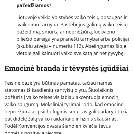
pažeidžiamos?
Lietuvoje veikia Valstybės vaiko teisių apsaugos ir
įvaikinimo tarnyba. Pastebėjus galimą vaiko teisių
pažeidimą, smurtą ar nepriežiūrą, kiekvieno
piliečio pareiga yra pranešti tarnybai arba policijai
(skubiu atveju – numeriu 112). Abeiingumas šioje
vietoje gali kainuoti vaiko sveikatą ar net gyvybę.
Emocinė branda ir tėvystės įgūdžiai
Teisinė bazė yra būtinas pamatas, tačiau namas
statomas iš kasdienių santykių plytų. Šiuolaikinis
požiūris į vaiko teises vis labiau akcentuoja emocinį
vaiko saugumą. Moksliniai tyrimai rodo, kad emocinė
nepriežiūra ar psichologinis smurtas gali padaryti tokią
pat didelę žalą vaiko raidai kaip ir fizinis skausmas.
Todėl Konvencijos dvasia šiandien kviečia tėvus
domėtis pozityvia tėvyste.