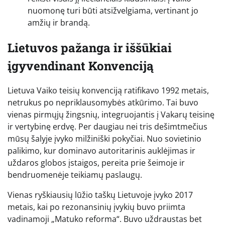
nuomonę turi būti atsižvelgiama, vertinant jo
amžių ir brandą.
Lietuvos pažanga ir iššūkiai
įgyvendinant Konvenciją
Lietuva Vaiko teisių konvenciją ratifikavo 1992 metais,
netrukus po nepriklausomybės atkūrimo. Tai buvo
vienas pirmųjų žingsnių, integruojantis į Vakarų teisinę
ir vertybinę erdvę. Per daugiau nei tris dešimtmečius
mūsų šalyje įvyko milžiniški pokyčiai. Nuo sovietinio
palikimo, kur dominavo autoritarinis auklėjimas ir
uždaros globos įstaigos, pereita prie šeimoje ir
bendruomenėje teikiamų paslaugų.
Vienas ryškiausių lūžio taškų Lietuvoje įvyko 2017
metais, kai po rezonansinių įvykių buvo priimta
vadinamoji „Matuko reforma“. Buvo uždraustas bet