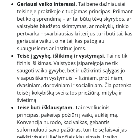
Geriausi vaiko interesai.
Tai bene dažniausiai
teisinėje praktikoje cituojamas principas. Priimant
bet kokį sprendimą – ar tai būtų tėvų skyrybos, ar
valstybės biudžeto skirstymas, ar mokyklų tinklo
pertvarka – svarbiausias kriterijus turi būti tai, kas
geriausia vaikui, o ne tai, kas patogiau
suaugusiems ar institucijoms.
Teisė į gyvybę, išlikimą ir vystymąsi.
Tai ne tik
fizinis išlikimas. Valstybės įsipareigoja ne tik
saugoti vaiko gyvybę, bet ir užtikrinti sąlygas jo
visapusiškam vystymuisi – fiziniam, protiniam,
dvasiniam, doroviniam ir socialiniam. Čia patenka
teisė į kokybišką sveikatos priežiūrą, mitybą ir
švietimą.
Teisė būti išklausytam.
Tai revoliucinis
principas, pakeitęs požiūrį į vaikų auklėjimą.
Konvencija nurodo, kad vaikas, gebantis
suformuluoti savo pažiūras, turi teisę laisvai jas
reikšti visais jį liečiančiais klausimais. Į vaiko