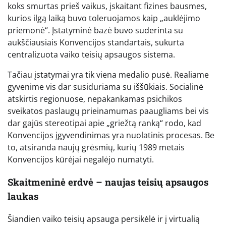
koks smurtas prieš vaikus, įskaitant fizines bausmes,
kurios ilgą laiką buvo toleruojamos kaip „auklėjimo
priemonė“. Įstatyminė bazė buvo suderinta su
aukščiausiais Konvencijos standartais, sukurta
centralizuota vaiko teisių apsaugos sistema.
Tačiau įstatymai yra tik viena medalio pusė. Realiame
gyvenime vis dar susiduriama su iššūkiais. Socialinė
atskirtis regionuose, nepakankamas psichikos
sveikatos paslaugų prieinamumas paaugliams bei vis
dar gajūs stereotipai apie „griežtą ranką“ rodo, kad
Konvencijos įgyvendinimas yra nuolatinis procesas. Be
to, atsiranda naujų grėsmių, kurių 1989 metais
Konvencijos kūrėjai negalėjo numatyti.
Skaitmeninė erdvė – naujas teisių apsaugos
laukas
Šiandien vaiko teisių apsauga persikėlė ir į virtualią