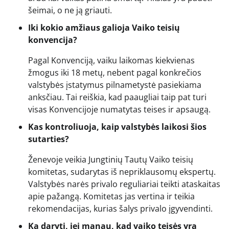
šeimai, o ne ją griauti.
Iki kokio amžiaus galioja Vaiko teisių
konvencija?
Pagal Konvenciją, vaiku laikomas kiekvienas
žmogus iki 18 metų, nebent pagal konkrečios
valstybės įstatymus pilnametystė pasiekiama
anksčiau. Tai reiškia, kad paaugliai taip pat turi
visas Konvencijoje numatytas teises ir apsaugą.
Kas kontroliuoja, kaip valstybės laikosi šios
sutarties?
Ženevoje veikia Jungtinių Tautų Vaiko teisių
komitetas, sudarytas iš nepriklausomų ekspertų.
Valstybės narės privalo reguliariai teikti ataskaitas
apie pažangą. Komitetas jas vertina ir teikia
rekomendacijas, kurias šalys privalo įgyvendinti.
Ką daryti, jei manau, kad vaiko teisės yra