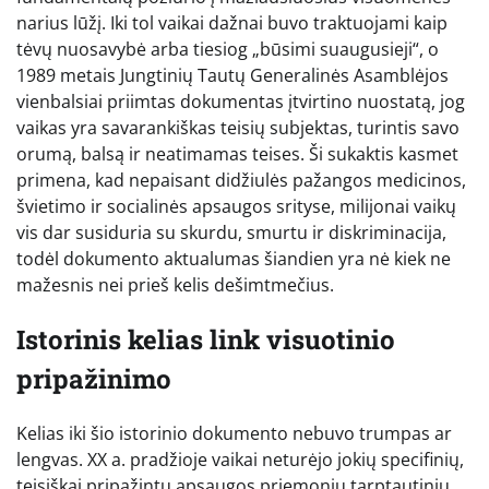
narius lūžį. Iki tol vaikai dažnai buvo traktuojami kaip
tėvų nuosavybė arba tiesiog „būsimi suaugusieji“, o
1989 metais Jungtinių Tautų Generalinės Asamblėjos
vienbalsiai priimtas dokumentas įtvirtino nuostatą, jog
vaikas yra savarankiškas teisių subjektas, turintis savo
orumą, balsą ir neatimamas teises. Ši sukaktis kasmet
primena, kad nepaisant didžiulės pažangos medicinos,
švietimo ir socialinės apsaugos srityse, milijonai vaikų
vis dar susiduria su skurdu, smurtu ir diskriminacija,
todėl dokumento aktualumas šiandien yra nė kiek ne
mažesnis nei prieš kelis dešimtmečius.
Istorinis kelias link visuotinio
pripažinimo
Kelias iki šio istorinio dokumento nebuvo trumpas ar
lengvas. XX a. pradžioje vaikai neturėjo jokių specifinių,
teisiškai pripažintų apsaugos priemonių tarptautiniu