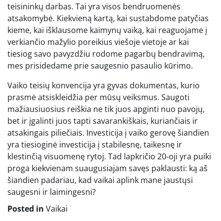
teisininkų darbas. Tai yra visos bendruomenės
atsakomybė. Kiekvieną kartą, kai sustabdome patyčias
kieme, kai išklausome kaimynų vaiką, kai reaguojame į
verkiančio mažylio poreikius viešoje vietoje ar kai
tiesiog savo pavyzdžiu rodome pagarbų bendravimą,
mes prisidedame prie saugesnio pasaulio kūrimo.
Vaiko teisių konvencija yra gyvas dokumentas, kurio
prasmė atsiskleidžia per mūsų veiksmus. Saugoti
mažiausiuosius reiškia ne tik juos apginti nuo pavojų,
bet ir įgalinti juos tapti savarankiškais, kuriančiais ir
atsakingais piliečiais. Investicija į vaiko gerovę šiandien
yra tiesioginė investicija į stabilesnę, taikesnę ir
klestinčią visuomenę rytoj. Tad lapkričio 20-oji yra puiki
proga kiekvienam suaugusiajam savęs paklausti: ką aš
šiandien padariau, kad vaikai aplink mane jaustųsi
saugesni ir laimingesni?
Posted in
Vaikai