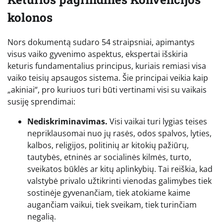
kolonos
Nors dokumentą sudaro 54 straipsniai, apimantys
visus vaiko gyvenimo aspektus, ekspertai išskiria
keturis fundamentalius principus, kuriais remiasi visa
vaiko teisių apsaugos sistema. Šie principai veikia kaip
„akiniai“, pro kuriuos turi būti vertinami visi su vaikais
susiję sprendimai:
Nediskriminavimas.
Visi vaikai turi lygias teises
nepriklausomai nuo jų rasės, odos spalvos, lyties,
kalbos, religijos, politinių ar kitokių pažiūrų,
tautybės, etninės ar socialinės kilmės, turto,
sveikatos būklės ar kitų aplinkybių. Tai reiškia, kad
valstybė privalo užtikrinti vienodas galimybes tiek
sostinėje gyvenančiam, tiek atokiame kaime
augančiam vaikui, tiek sveikam, tiek turinčiam
negalią.