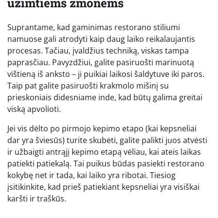
užimtiems žmonėms
Suprantame, kad gaminimas restorano stiliumi
namuose gali atrodyti kaip daug laiko reikalaujantis
procesas. Tačiau, įvaldžius techniką, viskas tampa
paprasčiau. Pavyzdžiui, galite pasiruošti marinuotą
vištieną iš anksto – ji puikiai laikosi šaldytuve iki paros.
Taip pat galite pasiruošti krakmolo mišinį su
prieskoniais didesniame inde, kad būtų galima greitai
viską apvolioti.
Jei vis dėlto po pirmojo kepimo etapo (kai kepsneliai
dar yra šviesūs) turite skubėti, galite palikti juos atvėsti
ir užbaigti antrąjį kepimo etapą vėliau, kai ateis laikas
patiekti patiekalą. Tai puikus būdas pasiekti restorano
kokybę net ir tada, kai laiko yra ribotai. Tiesiog
įsitikinkite, kad prieš patiekiant kepsneliai yra visiškai
karšti ir traškūs.