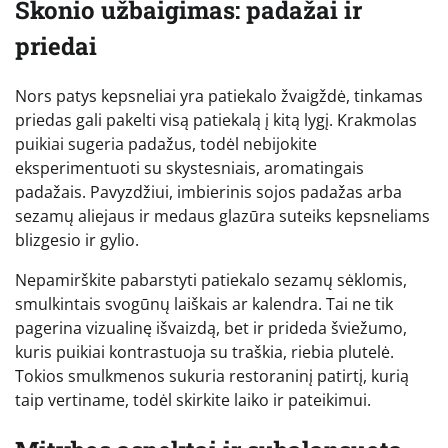
Skonio užbaigimas: padažai ir
priedai
Nors patys kepsneliai yra patiekalo žvaigždė, tinkamas
priedas gali pakelti visą patiekalą į kitą lygį. Krakmolas
puikiai sugeria padažus, todėl nebijokite
eksperimentuoti su skystesniais, aromatingais
padažais. Pavyzdžiui, imbierinis sojos padažas arba
sezamų aliejaus ir medaus glazūra suteiks kepsneliams
blizgesio ir gylio.
Nepamirškite pabarstyti patiekalo sezamų sėklomis,
smulkintais svogūnų laiškais ar kalendra. Tai ne tik
pagerina vizualinę išvaizdą, bet ir prideda šviežumo,
kuris puikiai kontrastuoja su traškia, riebia plutelė.
Tokios smulkmenos sukuria restoraninį patirtį, kurią
taip vertiname, todėl skirkite laiko ir pateikimui.