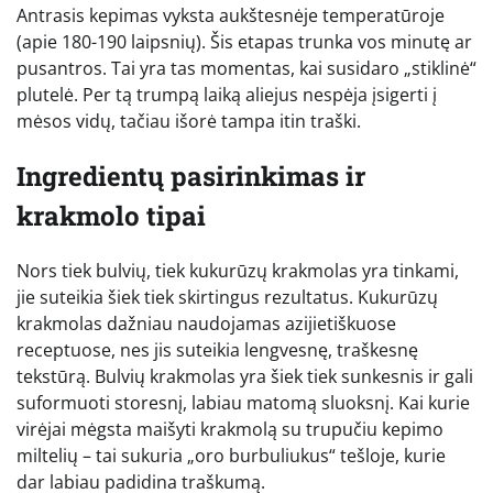
Antrasis kepimas vyksta aukštesnėje temperatūroje
(apie 180-190 laipsnių). Šis etapas trunka vos minutę ar
pusantros. Tai yra tas momentas, kai susidaro „stiklinė“
plutelė. Per tą trumpą laiką aliejus nespėja įsigerti į
mėsos vidų, tačiau išorė tampa itin traški.
Ingredientų pasirinkimas ir
krakmolo tipai
Nors tiek bulvių, tiek kukurūzų krakmolas yra tinkami,
jie suteikia šiek tiek skirtingus rezultatus. Kukurūzų
krakmolas dažniau naudojamas azijietiškuose
receptuose, nes jis suteikia lengvesnę, traškesnę
tekstūrą. Bulvių krakmolas yra šiek tiek sunkesnis ir gali
suformuoti storesnį, labiau matomą sluoksnį. Kai kurie
virėjai mėgsta maišyti krakmolą su trupučiu kepimo
miltelių – tai sukuria „oro burbuliukus“ tešloje, kurie
dar labiau padidina traškumą.