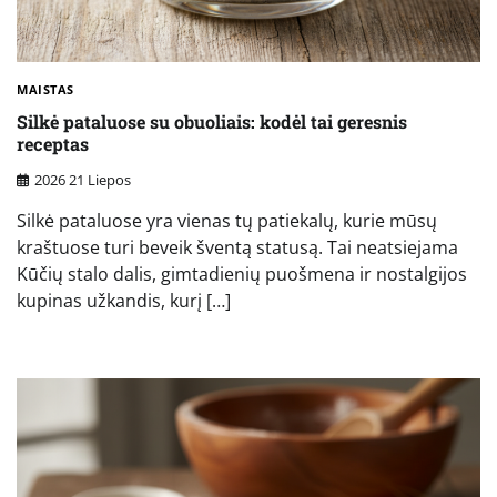
MAISTAS
Silkė pataluose su obuoliais: kodėl tai geresnis
receptas
2026 21 Liepos
Silkė pataluose yra vienas tų patiekalų, kurie mūsų
kraštuose turi beveik šventą statusą. Tai neatsiejama
Kūčių stalo dalis, gimtadienių puošmena ir nostalgijos
kupinas užkandis, kurį […]