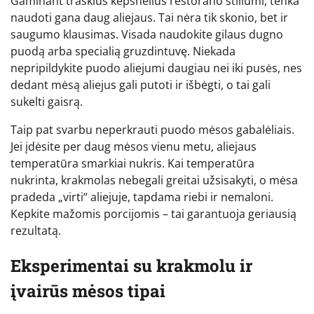
Gaminant traškius kepsnelius restorano stiliumi, tenka
naudoti gana daug aliejaus. Tai nėra tik skonio, bet ir
saugumo klausimas. Visada naudokite gilaus dugno
puodą arba specialią gruzdintuvę. Niekada
nepripildykite puodo aliejumi daugiau nei iki pusės, nes
dedant mėsą aliejus gali putoti ir išbėgti, o tai gali
sukelti gaisrą.
Taip pat svarbu neperkrauti puodo mėsos gabalėliais.
Jei įdėsite per daug mėsos vienu metu, aliejaus
temperatūra smarkiai nukris. Kai temperatūra
nukrinta, krakmolas nebegali greitai užsisakyti, o mėsa
pradeda „virti“ aliejuje, tapdama riebi ir nemaloni.
Kepkite mažomis porcijomis – tai garantuoja geriausią
rezultatą.
Eksperimentai su krakmolu ir
įvairūs mėsos tipai