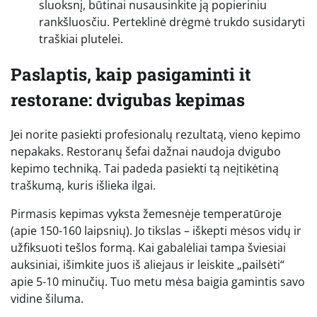
sluoksnį, būtinai nusausinkite ją popieriniu
rankšluosčiu. Perteklinė drėgmė trukdo susidaryti
traškiai plutelei.
Paslaptis, kaip pasigaminti it
restorane: dvigubas kepimas
Jei norite pasiekti profesionalų rezultatą, vieno kepimo
nepakaks. Restoranų šefai dažnai naudoja dvigubo
kepimo techniką. Tai padeda pasiekti tą neįtikėtiną
traškumą, kuris išlieka ilgai.
Pirmasis kepimas vyksta žemesnėje temperatūroje
(apie 150-160 laipsnių). Jo tikslas – iškepti mėsos vidų ir
užfiksuoti tešlos formą. Kai gabalėliai tampa šviesiai
auksiniai, išimkite juos iš aliejaus ir leiskite „pailsėti“
apie 5-10 minučių. Tuo metu mėsa baigia gamintis savo
vidine šiluma.