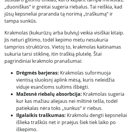
„duoniškas“ ir greitai sugeria riebalus. Tai reiškia, kad
jūsų kepsneliai praranda tą norimą „traškumą“ ir
tampa sunkūs.
Krakmolas (kukurūzų arba bulvių) veikia visiškai kitaip.
Jis neturi glitimo, todėl kepimo metu nesukuria
tamprios struktūros. Vietoj to, krakmolas kaitinamas
sukuria tarsi stiklinę, itin traškią plutelę. Štai
pagrindiniai krakmolo pranašumai:
Drėgmės barjeras:
Krakmolas suformuoja
vientisą sluoksnį aplink mėsą, kuris neleidžia
viduje esančioms sultims išbėgti.
Mažesnė riebalų absorbcija:
Krakmolas sugeria
kur kas mažiau aliejaus nei miltinė tešla, todėl
patiekalas nėra toks „sunkus“ ir riebus.
Ilgalaikis traškumas:
Krakmolu dengti kepsneliai
išlieka traškūs net ir praėjus šiek tiek laiko po
iškepimo.