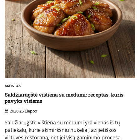
MAISTAS
Saldžiarūgštė vištiena su medumi: receptas, kuris
pavyks visiems
2026 26 Liepos
Saldžiarūgštė vištiena su medumi yra vienas iš tų
patiekalų, kurie akimirksniu nukelia į azijietiškos
virtuvės restoraną, net jei visą gaminimo procesą