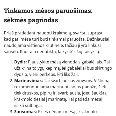
Tinkamos mėsos paruošimas:
sėkmės pagrindas
Prieš pradedant naudoti krakmolą, svarbu suprasti,
kad pati mėsa turi būti tinkamai paruošta. Dažniausiai
naudojama vištienos krūtinėlė, tačiau ji yra linkusi
sausėti. Kad taip nenutiktų, laikykitės šių taisyklių:
Dydis:
Pjaustykite mėsą vienodais gabalėliais. Tai
užtikrina tolygų kepimą. Jei gabalėliai bus skirtingo
dydžio, vieni perkeps, kiti liks žali.
Marinavimas:
Tai svarbiausias žingsnis. Vištieną
rekomenduojama marinuoti sojos padaže, šiek
tiek druskos, pipirų ir, svarbiausia, įdėti šaukštą
krakmolo tiesiai į marinatą. Tai padeda mėsai
išlikti sultingai.
Sausumas:
Prieš dėdami mėsą į krakmolo