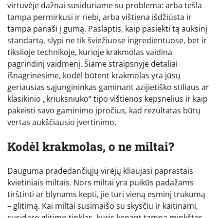
virtuvėje dažnai susiduriame su problema: arba tešla
tampa permirkusi ir riebi, arba vištiena išdžiūsta ir
tampa panaši į gumą. Paslaptis, kaip pasiekti tą auksinį
standartą, slypi ne tik šviežiuose ingredientuose, bet ir
tikslioje technikoje, kurioje krakmolas vaidina
pagrindinį vaidmenį. Šiame straipsnyje detaliai
išnagrinėsime, kodėl būtent krakmolas yra jūsų
geriausias sąjungininkas gaminant azijietiško stiliaus ar
klasikinio „kriuksniuko“ tipo vištienos kepsnelius ir kaip
pakeisti savo gaminimo įpročius, kad rezultatas būtų
vertas aukščiausio įvertinimo.
Kodėl krakmolas, o ne miltai?
Dauguma pradedančiųjų virėjų kliaujasi paprastais
kvietiniais miltais. Nors miltai yra puikūs padažams
tirštinti ar blynams kepti, jie turi vieną esminį trūkumą
– glitimą. Kai miltai susimaišo su skysčiu ir kaitinami,
susidaro glitimo tinklas, kuris kepant tampa minkštas,