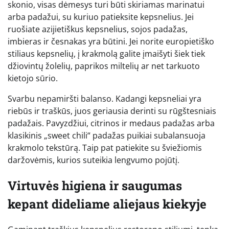
skonio, visas dėmesys turi būti skiriamas marinatui
arba padažui, su kuriuo patieksite kepsnelius. Jei
ruošiate azijietiškus kepsnelius, sojos padažas,
imbieras ir česnakas yra būtini. Jei norite europietiško
stiliaus kepsnelių, į krakmolą galite įmaišyti šiek tiek
džiovintų žolelių, paprikos miltelių ar net tarkuoto
kietojo sūrio.
Svarbu nepamiršti balanso. Kadangi kepsneliai yra
riebūs ir traškūs, juos geriausia derinti su rūgštesniais
padažais. Pavyzdžiui, citrinos ir medaus padažas arba
klasikinis „sweet chili“ padažas puikiai subalansuoja
krakmolo tekstūrą. Taip pat patiekite su šviežiomis
daržovėmis, kurios suteikia lengvumo pojūtį.
Virtuvės higiena ir saugumas
kepant dideliame aliejaus kiekyje