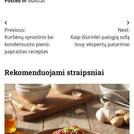
Posted in
Maistas
Navigacija
Previous:
Next:
tarp
Kuršėnų vyniotinis be
Kaip išsirinkti patogią sofą
įrašų
kondensuoto pieno:
lovą: ekspertų patarimai
paprastas receptas
Rekomenduojami straipsniai