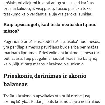
apšlakstyti aliejumi ir kepti ant grotelių, kad karštas
oras cirkuliuotų iš visų pusių. Tačiau pasiekti tokio
traškumo kaip verdant aliejuje yra gerokai sunkiau.
Kaip apsisaugoti, kad tešla neatsiskirtų nuo
mėsos?
Pagrindinė priežastis, kodėl tešla „nušoka“ nuo mėsos,
yra per šlapia mėsos paviršiaus būklė arba per mažas
marinato lipnumas. Prieš voliojant krakmole, mėsa turi
būti sausa. Taip pat galima naudoti kiaušinio baltymą
kaip „klijus“ tarp mėsos ir krakmolo sluoksnio.
Prieskonių derinimas ir skonio
balansas
Traškus krakmolo apvalkalas yra puiki drobė jūsų
skonių kūrybai. Kadangi pats krakmolas yra neutralaus