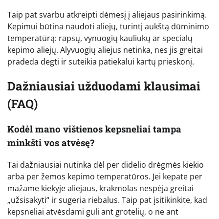
Taip pat svarbu atkreipti dėmesį į aliejaus pasirinkimą.
Kepimui būtina naudoti aliejų, turintį aukštą dūminimo
temperatūrą: rapsų, vynuogių kauliukų ar specialų
kepimo aliejų. Alyvuogių aliejus netinka, nes jis greitai
pradeda degti ir suteikia patiekalui kartų prieskonį.
Dažniausiai užduodami klausimai
(FAQ)
Kodėl mano vištienos kepsneliai tampa
minkšti vos atvėsę?
Tai dažniausiai nutinka dėl per didelio drėgmės kiekio
arba per žemos kepimo temperatūros. Jei kepate per
mažame kiekyje aliejaus, krakmolas nespėja greitai
„užsisakyti“ ir sugeria riebalus. Taip pat įsitikinkite, kad
kepsneliai atvėsdami guli ant grotelių, o ne ant