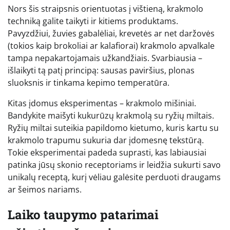
Nors šis straipsnis orientuotas į vištieną, krakmolo
techniką galite taikyti ir kitiems produktams.
Pavyzdžiui, žuvies gabalėliai, krevetės ar net daržovės
(tokios kaip brokoliai ar kalafiorai) krakmolo apvalkale
tampa nepakartojamais užkandžiais. Svarbiausia –
išlaikyti tą patį principą: sausas paviršius, plonas
sluoksnis ir tinkama kepimo temperatūra.
Kitas įdomus eksperimentas – krakmolo mišiniai.
Bandykite maišyti kukurūzų krakmolą su ryžių miltais.
Ryžių miltai suteikia papildomo kietumo, kuris kartu su
krakmolo trapumu sukuria dar įdomesnę tekstūrą.
Tokie eksperimentai padeda suprasti, kas labiausiai
patinka jūsų skonio receptoriams ir leidžia sukurti savo
unikalų receptą, kurį vėliau galėsite perduoti draugams
ar šeimos nariams.
Laiko taupymo patarimai