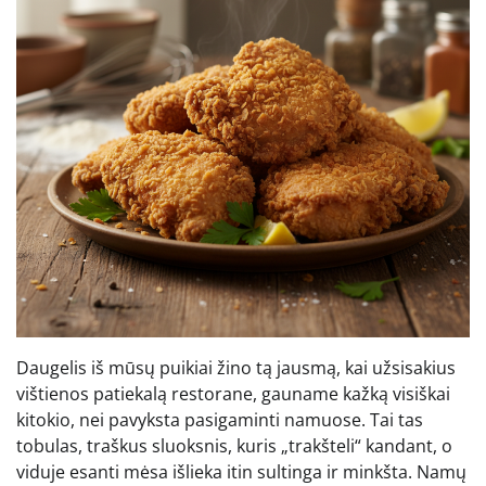
Daugelis iš mūsų puikiai žino tą jausmą, kai užsisakius
vištienos patiekalą restorane, gauname kažką visiškai
kitokio, nei pavyksta pasigaminti namuose. Tai tas
tobulas, traškus sluoksnis, kuris „trakšteli“ kandant, o
viduje esanti mėsa išlieka itin sultinga ir minkšta. Namų