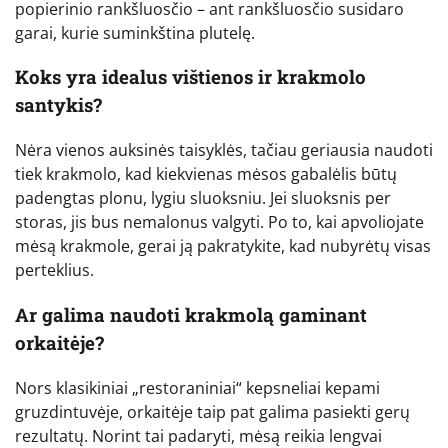
popierinio rankšluosčio – ant rankšluosčio susidaro
garai, kurie suminkština plutelę.
Koks yra idealus vištienos ir krakmolo
santykis?
Nėra vienos auksinės taisyklės, tačiau geriausia naudoti
tiek krakmolo, kad kiekvienas mėsos gabalėlis būtų
padengtas plonu, lygiu sluoksniu. Jei sluoksnis per
storas, jis bus nemalonus valgyti. Po to, kai apvoliojate
mėsą krakmole, gerai ją pakratykite, kad nubyrėtų visas
perteklius.
Ar galima naudoti krakmolą gaminant
orkaitėje?
Nors klasikiniai „restoraniniai“ kepsneliai kepami
gruzdintuvėje, orkaitėje taip pat galima pasiekti gerų
rezultatų. Norint tai padaryti, mėsą reikia lengvai