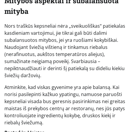
Mitybos aspektai ir subalansuota
mityba
Nors traškūs kepsneliai nėra „sveikuoliškas“ patiekalas
kasdieniam vartojimui, jie tikrai gali būti dalimi
subalansuotos mitybos, jei yra ruošiami kokybiškai.
Naudojant šviežią vištieną ir tinkamus riebalus
(nerafinuotus, aukštos temperatūros aliejus),
sumažinate neigiamą poveikį. Svarbiausia –
nepiktnaudžiauti ir derinti šį patiekalą su dideliu kiekiu
šviežių daržovių.
Atminkite, kad viskas gyvenime yra apie balansą. Kai
norisi pasilepinti kažkuo ypatingu, namuose paruošti
kepsneliai visada bus geresnis pasirinkimas nei greitas
maistas iš prekybos centrų ar restoranų, nes jūs patys
kontroliuojate ingredientų kokybę, druskos kiekį ir
riebalų šviežumą.