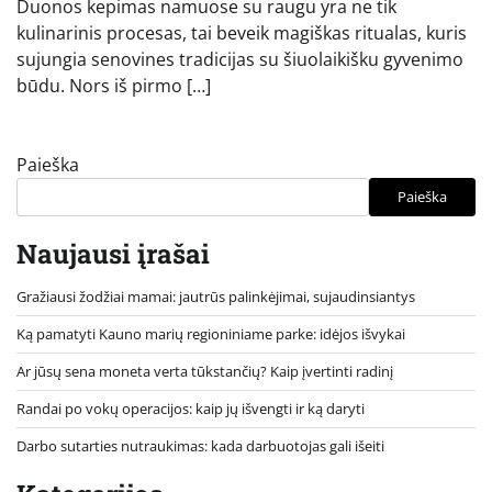
Duonos kepimas namuose su raugu yra ne tik
kulinarinis procesas, tai beveik magiškas ritualas, kuris
sujungia senovines tradicijas su šiuolaikišku gyvenimo
būdu. Nors iš pirmo […]
Paieška
Paieška
Naujausi įrašai
Gražiausi žodžiai mamai: jautrūs palinkėjimai, sujaudinsiantys
Ką pamatyti Kauno marių regioniniame parke: idėjos išvykai
Ar jūsų sena moneta verta tūkstančių? Kaip įvertinti radinį
Randai po vokų operacijos: kaip jų išvengti ir ką daryti
Darbo sutarties nutraukimas: kada darbuotojas gali išeiti