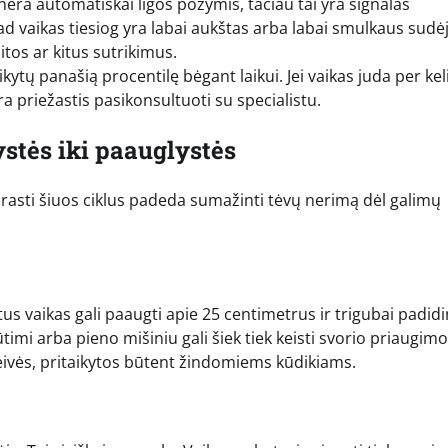
nėra automatiškai ligos požymis, tačiau tai yra signalas
 kad vaikas tiesiog yra labai aukštas arba labai smulkaus sud
tos ar kitus sutrikimus.
ikytų panašią procentilę bėgant laikui. Jei vaikas juda per kel
a priežastis pasikonsultuoti su specialistu.
stės iki paauglystės
rasti šiuos ciklus padeda sumažinti tėvų nerimą dėl galimų
s vaikas gali paaugti apie 25 centimetrus ir trigubai padidi
imi arba pieno mišiniu gali šiek tiek keisti svorio priaugimo
ivės, pritaikytos būtent žindomiems kūdikiams.