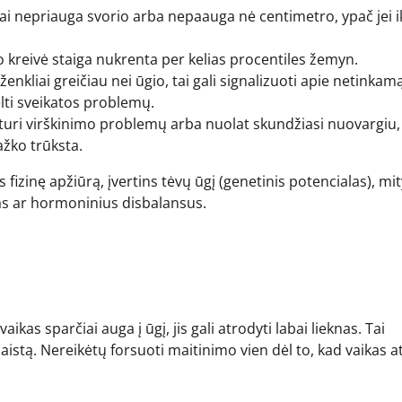
kai nepriauga svorio arba nepaauga nė centimetro, ypač jei ik
io kreivė staiga nukrenta per kelias procentiles žemyn.
 ženkliai greičiau nei ūgio, tai gali signalizuoti apie netinkam
elti sveikatos problemų.
, turi virškinimo problemų arba nuolat skundžiasi nuovargiu,
ažko trūksta.
iks fizinę apžiūrą, įvertins tėvų ūgį (genetinis potencialas), m
igas ar hormoninius disbalansus.
ikas sparčiai auga į ūgį, jis gali atrodyti labai lieknas. Tai
aistą. Nereikėtų forsuoti maitinimo vien dėl to, kad vaikas 