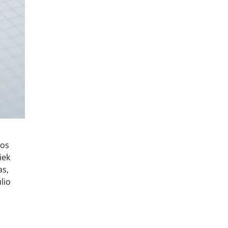
bos
iek
as,
lio