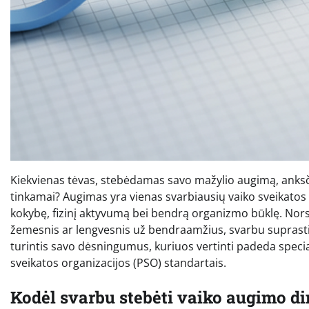
Kiekvienas tėvas, stebėdamas savo mažylio augimą, anksči
tinkamai? Augimas yra vienas svarbiausių vaiko sveikatos ro
kokybę, fizinį aktyvumą bei bendrą organizmo būklę. Nors 
žemesnis ar lengvesnis už bendraamžius, svarbu suprasti,
turintis savo dėsningumus, kuriuos vertinti padeda special
sveikatos organizacijos (PSO) standartais.
Kodėl svarbu stebėti vaiko augimo d