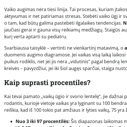
Vaiko augimas nėra tiesi linija. Tai procesas, kuriam įtako
aktyvumas ir net patiriamas stresas. Stebėti vaiko ūgį ir s
o tam, kad būtų galima pastebėti ilgalaikes tendencijas.
N
jaučiasi gerai ir gauna visų reikiamų medžiagų. Staigūs aug
kurį verta aptarti su pediatru.
Svarbiausia taisyklė – vertinti ne vienkartinį matavimą, o
a
duomenis augimo diagramose. Jei vaikas visą laiką laikosi s
puikus rodiklis, net jei jis nėra „vidutinis“ pagal bendrą l
kreivės – pavyzdžiui, jei iki šiol augęs sparčiai, staiga nu
Kaip suprasti procentiles?
Kai tėvai pamato „vaikų ūgio ir svorio lentelę“, jie dažnai p
rodantis, kurioje vietoje vaikas yra lyginant su 100 bendraa
reiškia, kad iš 100 tokio pat amžiaus ir lyties vaikų, 75 yra
Nuo 3 iki 97 procentilės:
Šis diapazonas laikomas med