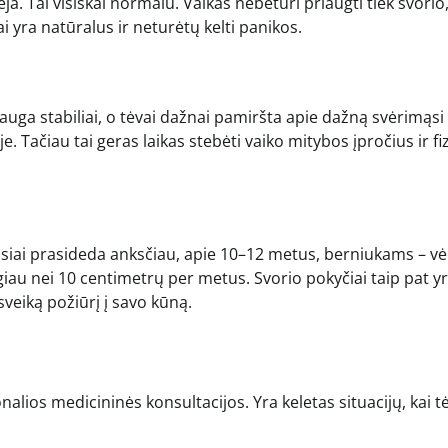
. Tai visiškai normalu. Vaikas nebeturi priaugti tiek svorio,
 yra natūralus ir neturėtų kelti panikos.
auga stabiliai, o tėvai dažnai pamiršta apie dažną svėrimąsi
. Tačiau tai geras laikas stebėti vaiko mitybos įpročius ir fiz
usiai prasideda anksčiau, apie 10–12 metus, berniukams – vėl
giau nei 10 centimetrų per metus. Svorio pokyčiai taip pat y
veiką požiūrį į savo kūną.
onalios medicininės konsultacijos. Yra keletas situacijų, kai 