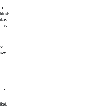
is
kitais,
aikas
alas,
ra
savo
, tai
kai.