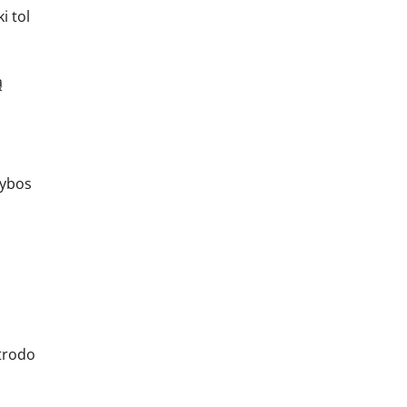
i tol
ą
itybos
atrodo