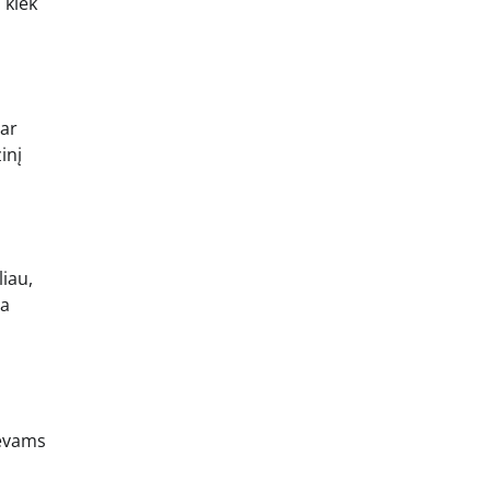
 kiek
 ar
inį
iau,
ra
tėvams