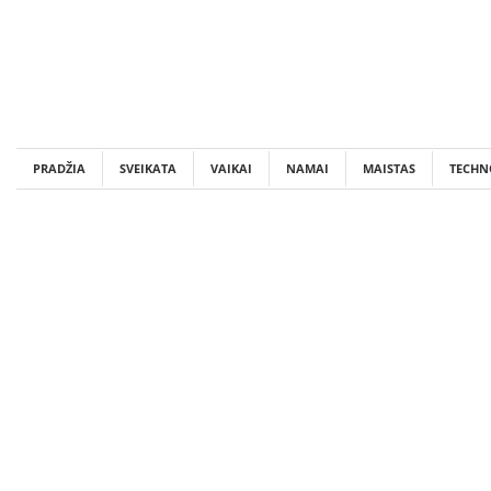
Skip
to
content
PRADŽIA
SVEIKATA
VAIKAI
NAMAI
MAISTAS
TECHN