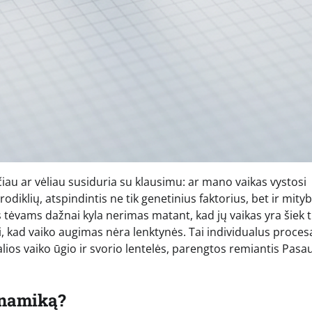
au ar vėliau susiduria su klausimu: ar mano vaikas vystosi
diklių, atspindintis ne tik genetinius faktorius, bet ir mity
tėvams dažnai kyla nerimas matant, kad jų vaikas yra šiek t
 kad vaiko augimas nėra lenktynės. Tai individualus proces
ios vaiko ūgio ir svorio lentelės, parengtos remiantis Pasau
inamiką?