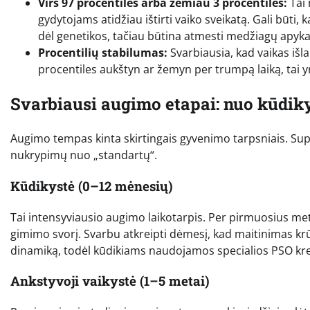
Virš 97 procentilės arba žemiau 3 procentilės:
Tai 
gydytojams atidžiau ištirti vaiko sveikatą. Gali būti,
dėl genetikos, tačiau būtina atmesti medžiagų apykai
Procentilių stabilumas:
Svarbiausia, kad vaikas išla
procentiles aukštyn ar žemyn per trumpą laiką, tai yr
Svarbiausi augimo etapai: nuo kūdiky
Augimo tempas kinta skirtingais gyvenimo tarpsniais. Sup
nukrypimų nuo „standartų“.
Kūdikystė (0–12 mėnesių)
Tai intensyviausio augimo laikotarpis. Per pirmuosius metu
gimimo svorį. Svarbu atkreipti dėmesį, kad maitinimas krūt
dinamiką, todėl kūdikiams naudojamos specialios PSO kre
Ankstyvoji vaikystė (1–5 metai)