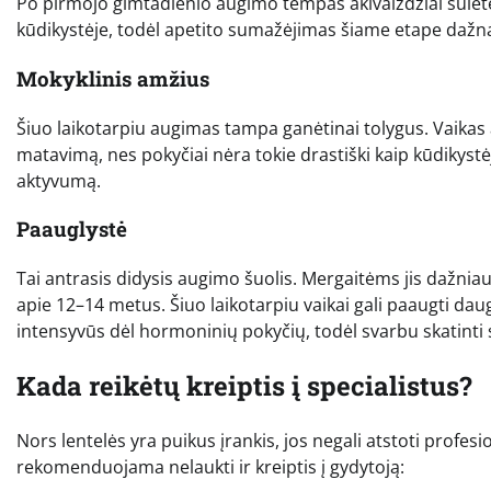
Po pirmojo gimtadienio augimo tempas akivaizdžiai sulėtėja
kūdikystėje, todėl apetito sumažėjimas šiame etape dažnai
Mokyklinis amžius
Šiuo laikotarpiu augimas tampa ganėtinai tolygus. Vaikas 
matavimą, nes pokyčiai nėra tokie drastiški kaip kūdikystėje
aktyvumą.
Paauglystė
Tai antrasis didysis augimo šuolis. Mergaitėms jis dažnia
apie 12–14 metus. Šiuo laikotarpiu vaikai gali paaugti dau
intensyvūs dėl hormoninių pokyčių, todėl svarbu skatinti s
Kada reikėtų kreiptis į specialistus?
Nors lentelės yra puikus įrankis, jos negali atstoti profesi
rekomenduojama nelaukti ir kreiptis į gydytoją: