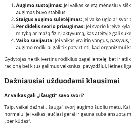
Augimo sustojimas:
Jei vaikas keletą mėnesių visiš
augimas buvo stabilus.
Staigus augimo sulėtėjimas:
Jei vaiko ūgio ar svor
Per didelis svorio priaugimas:
Jei svorio kreivė kyla
mitybą ar mažą fizinį aktyvumą, kas ateityje gali suk
Vaiko savijauta:
Jei vaikas yra itin vangus, pasyvus
augimo rodikliai gali tik patvirtinti, kad organizmui k
Gydytojas ne tik įvertins rodiklius pagal lentelę, bet ir atl
racioną bei kitus galimus veiksnius, pavyzdžiui, lėtines l
Dažniausiai užduodami klausimai
Ar vaikas gali „išaugti“ savo svorį?
Taip, vaikai dažnai „išauga“ svorį augimo šuolių metu. Kai va
normalu, jei vaikas jaučiasi gerai ir gauna subalansuotą m
„per kūdas“.