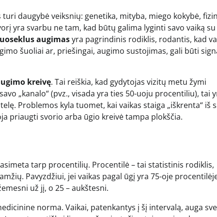
s turi daugybė veiksnių: genetika, mityba, miego kokybė, fizin
vorį yra svarbu ne tam, kad būtų galima lyginti savo vaiką su 
uoseklus augimas
yra pagrindinis rodiklis, rodantis, kad v
imo šuoliai ar, priešingai, augimo sustojimas, gali būti sign
ugimo kreivę
. Tai reiškia, kad gydytojas vizitų metu žymi
avo „kanalo“ (pvz., visada yra ties 50-uoju procentiliu), tai y
entelę. Problemos kyla tuomet, kai vaikas staiga „iškrenta“ iš 
stoja priaugti svorio arba ūgio kreivė tampa plokščia.
asimeta tarp procentilių. Procentilė – tai statistinis rodiklis,
mžių. Pavyzdžiui, jei vaikas pagal ūgį yra 75-oje procentilėje
 žemesni už jį, o 25 – aukštesni.
icinine norma. Vaikai, patenkantys į šį intervalą, auga svei